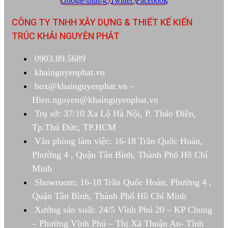
Google-plus-g
Twitter
Facebook
CÔNG TY TNHH XÂY DỰNG & THIẾT KẾ KIẾN
TRÚC KHẢI NGUYÊN PHÁT
0903.89.5689
khainguyenphat.vn
box@khainguyenphat.vn –
Hien.nguyen@khainguyenphat.vn
Trụ sở: 37/10 Xa Lộ Hà Nội, P. Thảo Điền,
Tp.Thủ Đức, TP.HCM
Văn phòng làm việc: 16-18 Trần Quốc Hoàn,
Phường 4 , Quận Tân Bình, Thành Phố Hồ Chí
Minh
Showroom: 16-18 Trần Quốc Hoàn, Phường 4 ,
Quận Tân Bình, Thành Phố Hồ Chí Minh
Xưởng sản xuất: 24/5 Vĩnh Phú 20 – KP Chung
– Phường Vĩnh Phú – Thị Xã Thuận An- Tỉnh