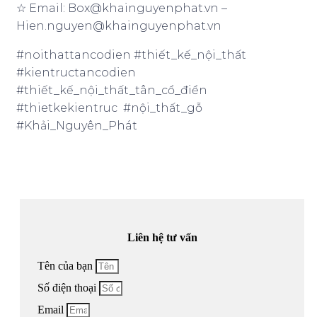
☆ Email: Box@khainguyenphat.vn –
Hien.nguyen@khainguyenphat.vn
#noithattancodien #thiết_kế_nội_thất
#kientructancodien
#thiết_kế_nội_thất_tân_cổ_điển
#thietkekientruc #nội_thất_gỗ
#Khải_Nguyên_Phát
Liên hệ tư vấn
Tên của bạn
Số điện thoại
Email