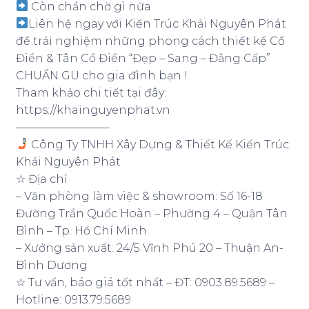
Còn chần chờ gì nữa
Liên hệ ngay với Kiến Trúc Khải Nguyên Phát
để trải nghiệm những phong cách thiết kế Cổ
Điển & Tân Cổ Điển “Đẹp – Sang – Đẳng Cấp”
CHUẨN GU cho gia đình bạn !
Tham khảo chi tiết tại đây:
https://khainguyenphat.vn
————————–
Công Ty TNHH Xây Dựng & Thiết Kế Kiến Trúc
Khải Nguyên Phát
☆ Địa chỉ
– Văn phòng làm việc & showroom: Số 16-18
Đường Trần Quốc Hoàn – Phường 4 – Quận Tân
Bình – Tp. Hồ Chí Minh
– Xưởng sản xuất: 24/5 Vĩnh Phú 20 – Thuận An-
Bình Dương
☆ Tư vấn, báo giá tốt nhất – ĐT: 0903.89.5689 –
Hotline: 0913.79.5689