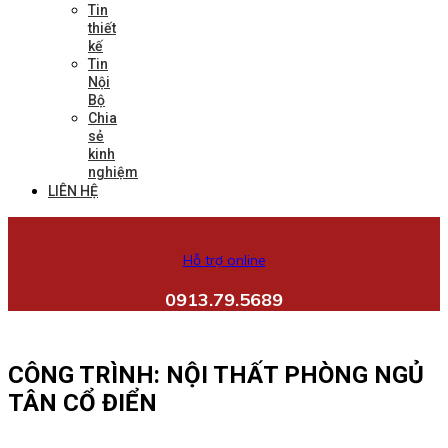
Tin
thiết
kế
Tin
Nội
Bộ
Chia
sẻ
kinh
nghiệm
LIÊN HỆ
Hỗ trợ online
0913.79.5689
CÔNG TRÌNH: NỘI THẤT PHÒNG NGỦ
TÂN CỔ ĐIỂN