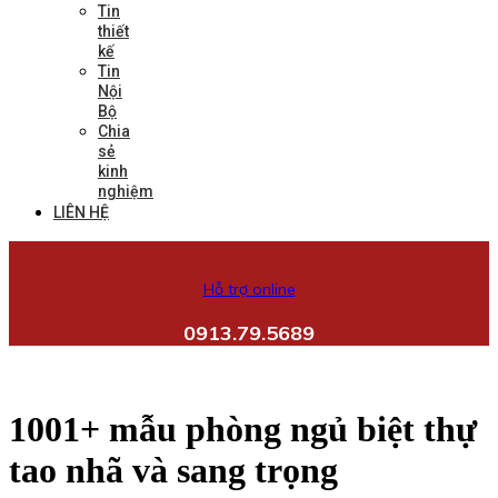
Tin
thiết
kế
Tin
Nội
Bộ
Chia
sẻ
kinh
nghiệm
LIÊN HỆ
Hỗ trợ online
0913.79.5689
1001+ mẫu phòng ngủ biệt thự
tao nhã và sang trọng