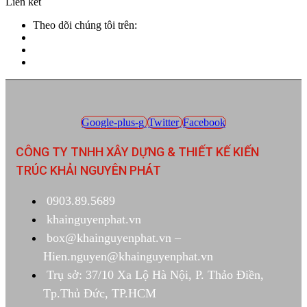
Liên kết
Theo dõi chúng tôi trên:
Google-plus-g
Twitter
Facebook
CÔNG TY TNHH XÂY DỰNG & THIẾT KẾ KIẾN
TRÚC KHẢI NGUYÊN PHÁT
0903.89.5689
khainguyenphat.vn
box@khainguyenphat.vn –
Hien.nguyen@khainguyenphat.vn
Trụ sở: 37/10 Xa Lộ Hà Nội, P. Thảo Điền,
Tp.Thủ Đức, TP.HCM