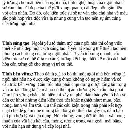
lý tưởng cho mặt tiền của ngôi nhà, tính nghệ thuật của ngôi nhà là
sự cảm thụ cái đẹp của thế giới xung quanh, cái đẹp luôn gắn liền
với cảm nhận. Do đó, các kiến trúc sư sẽ tư vấn cho chủ nhà về màu
sắc phù hợp vừa độc vừa lạ nhưng cũng vẫn tạo nên sự ấm cúng
của từng ngôi nhà.
Tính sáng tạo
: Ngoài yếu tố thẩm mỹ của ngôi nhà thì công việc
thiết kế nhà đẹp một cách sáng tạo là yếu tố không thể thiếu tạo nên
phong cách riêng của từng ngôi nhà. Từ yếu tố xung quanh, các
kiến trúc sư có thể đưa ra các ý tưởng kết hợp, thiết kế một cách hài
hòa cân xứng để cho từng vị trí cụ thể.
Tính bền vững:
Theo đánh giá sơ bộ thì một ngôi nhà bền vững là
ngôi nhà nếu nó được xây dựng ở nơi không có nguy hiểm và có
cấu trúc bền vững. Cấu trúc nhà phải chịu đựng được tổng tải trọng
và các tác động khác mà nó có thể bị ảnh hưởng Kết cấu nhà phải
đảm bảo vững chắc khi thiên tai xảy ra, phải đảm bảo yếu tố bảo vệ
dân cư khỏi những điều kiện thời tiết khắc nghiệt như: mưa, bão,
nóng, lạnh và ẩm ướt. Cụ thể các cấu kiện trong nhà phải kết hợp
chặt chẽ để giảm nhẹ những tác động do thiên tai gây ra, đảm bảo
chi phí hợp lý và tiện dụng. Nói chung, vòng đời tối thiểu và mong
muốn của vật liệu kết cấu, móng, tường trong và ngoài, mái bằng
với niên hạn sử dụng và cấp loại nhà.