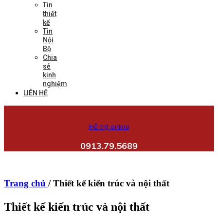
Tin
thiết
kế
Tin
Nội
Bộ
Chia
sẻ
kinh
nghiệm
LIÊN HỆ
Hỗ trợ online
0913.79.5689
Trang chủ
/
Thiết kế kiến trúc và nội thất
Thiết kế kiến trúc và nội thất