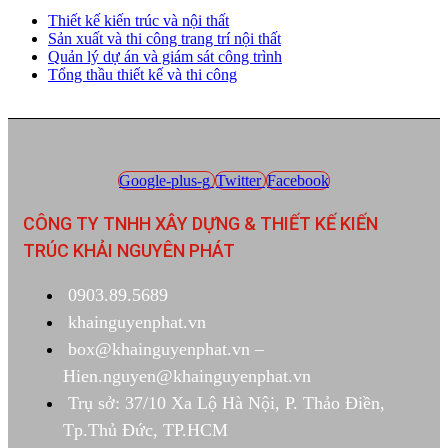
Thiết kế kiến trúc và nội thất
Sản xuất và thi công trang trí nội thất
Quản lý dự án và giám sát công trình
Tổng thầu thiết kế và thi công
Google-plus-g
Twitter
Facebook
CÔNG TY TNHH XÂY DỰNG & THIẾT KẾ KIẾN
TRÚC KHẢI NGUYÊN PHÁT
0903.89.5689
khainguyenphat.vn
box@khainguyenphat.vn –
Hien.nguyen@khainguyenphat.vn
Trụ sở: 37/10 Xa Lộ Hà Nội, P. Thảo Điền,
Tp.Thủ Đức, TP.HCM