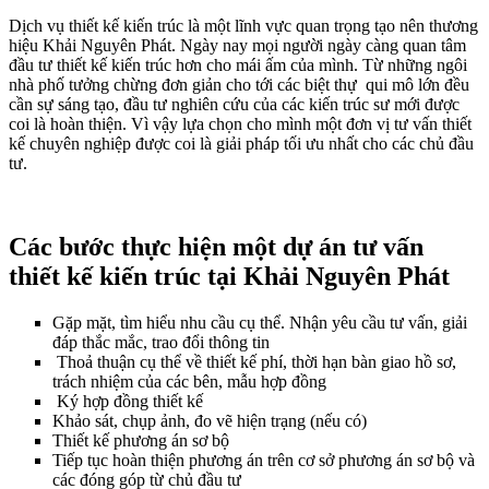
Dịch vụ thiết kế kiến trúc là một lĩnh vực quan trọng tạo nên thương
hiệu Khải Nguyên Phát. Ngày nay mọi người ngày càng quan tâm
đầu tư thiết kế kiến trúc hơn cho mái ấm của mình. Từ những ngôi
nhà phố tưởng chừng đơn giản cho tới các biệt thự qui mô lớn đều
cần sự sáng tạo, đầu tư nghiên cứu của các kiến trúc sư mới được
coi là hoàn thiện. Vì vậy lựa chọn cho mình một đơn vị tư vấn thiết
kế chuyên nghiệp được coi là giải pháp tối ưu nhất cho các chủ đầu
tư.
Các bước thực hiện một dự án tư vấn
thiết kế kiến trúc tại Khải Nguyên Phát
Gặp mặt, tìm hiểu nhu cầu cụ thể. Nhận yêu cầu tư vấn, giải
đáp thắc mắc, trao đổi thông tin
Thoả thuận cụ thể về thiết kế phí, thời hạn bàn giao hồ sơ,
trách nhiệm của các bên, mẫu hợp đồng
Ký hợp đồng thiết kế
Khảo sát, chụp ảnh, đo vẽ hiện trạng (nếu có)
Thiết kế phương án sơ bộ
Tiếp tục hoàn thiện phương án trên cơ sở phương án sơ bộ và
các đóng góp từ chủ đầu tư