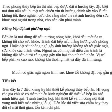
Theo phong thủy bếp ăn thì nhà bếp được đặt ở hướng tây, đặc biệt
nơi đun nấu nếu bị mặt trời chiếu xin từ hướng chính tây vào là rất
không tốt, theo nghiên cứu cho rằng như thế rất ảnh hưởng đến sức
khoẻ mọi người trong nhà, cho nên cần phải tránh.
Kiêng bếp đặt sát giường ngủ
Bếp ăn là nơi dùng để nấu nướng nóng bức, khói dầu mở tỏa ra
không tốt cho sức khỏe. Tránh đặt bếp nấu thẳng hướng cửa phòng
ngủ. Hoặc đặt sát phòng ngủ gây ảnh hưởng không tốt tới giấc ngủ,
sức khỏe các thành viên. Ngoài ra, còn một số điều cần tránh là
không đặt bếp dưới xà ngang gây tổn hại cho nữ chủ nhân. Vị trí
bếp phải kê cao ráo, không khí thoáng mát và đầy đủ ánh sáng.
Muốn có giấc ngủ ngon lành, sức khỏe tốt không đặt bếp gần 
Tiểu kết
Trên đây là 7 điều kiêng kỵ khi thiết kế phong thủy bếp ăn. Hi vọng
các gia chủ sẽ có thêm nhiều kinh nghiệm để thiết kế bếp ăn nhà
mình hiệu quả. Tránh trường hợp khi thiết kế và thi công nội thất
xong mới biết mắc những lỗi gì. Đến lúc đó việc sửa chữa hay thay
đổi sẽ mất thời gian, tốn kém chi phí.