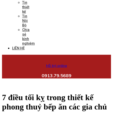
Tin
thiết
kế
Tin
Nội
Bộ
Chia
sẻ
kinh
nghiệm
LIÊN HỆ
Hỗ trợ online
0913.79.5689
7 điều tối kỵ trong thiết kế
phong thuỷ bếp ăn các gia chủ