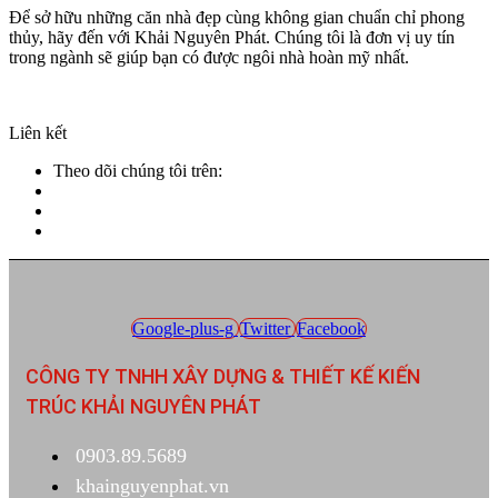
Để sở hữu những căn nhà đẹp cùng không gian chuẩn chỉ phong
thủy, hãy đến với Khải Nguyên Phát. Chúng tôi là đơn vị uy tín
trong ngành sẽ giúp bạn có được ngôi nhà hoàn mỹ nhất.
Liên kết
Theo dõi chúng tôi trên:
Google-plus-g
Twitter
Facebook
CÔNG TY TNHH XÂY DỰNG & THIẾT KẾ KIẾN
TRÚC KHẢI NGUYÊN PHÁT
0903.89.5689
khainguyenphat.vn