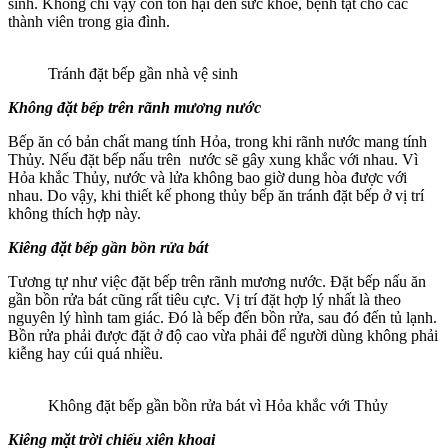
sinh. Không chỉ vậy còn tổn hại đến sức khỏe, bệnh tật cho các
thành viên trong gia đình.
Tránh đặt bếp gần nhà vệ sinh
Không đặt bếp trên rãnh mương nước
Bếp ăn có bản chất mang tính Hỏa, trong khi rãnh nước mang tính
Thủy. Nếu đặt bếp nấu trên nước sẽ gây xung khắc với nhau. Vì
Hỏa khắc Thủy, nước và lửa không bao giờ dung hòa được với
nhau. Do vậy, khi thiết kế phong thủy bếp ăn tránh đặt bếp ở vị trí
không thích hợp này.
Kiêng đặt bếp gần bồn rửa bát
Tương tự như việc đặt bếp trên rãnh mương nước. Đặt bếp nấu ăn
gần bồn rửa bát cũng rất tiêu cực. Vị trí đặt hợp lý nhất là theo
nguyên lý hình tam giác. Đó là bếp đến bồn rửa, sau đó đến tủ lạnh.
Bồn rửa phải được đặt ở độ cao vừa phải để người dùng không phải
kiễng hay cúi quá nhiều.
Không đặt bếp gần bồn rửa bát vì Hỏa khắc với Thủy
Kiêng mặt trời chiếu xiên khoai