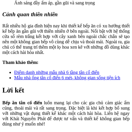
Ánh sáng đầy ấm áp, gần gũi và sang trọng
Cảnh quan thiên nhiên
Rất nhiều hộ gia đình hiện nay khi thiết kế bếp ăn có xu hướng thiết
kế bếp ăn gần gũi với thiên nhiên ở bên ngoài. Nổi bật với hệ thống
cửa sổ rèm trắng kết hợp với cây xanh bên ngoài chắc chắn sẽ tạo
nên một không gian bếp vô cùng dễ chịu và thoải mái. Ngoài ra, gia
chủ có thể trang trí thêm một lọ hoa xen kẽ với những đồ dùng khác
một cách hài hòa nhất.
Tham khảo thêm:
Điểm danh những mẫu nhà 6 tầng tân cổ điển
Mẫu nhà ống tân cổ điển 6 mét- không gian sống tiện ích
Lời kết
Bếp ăn tân cổ điển
luôn mang lại cho các gia chủ cảm giác ấm
cúng, thoải mái và rất sang trọng. Đặc biệt là khi kết hợp bổ sung
với những vật dụng thiết kế khác một cách hài hòa. Liên hệ ngay
với Khải Nguyên Phát để được tư vấn và thiết kế không gian bếp
đúng như ý muốn nhé!