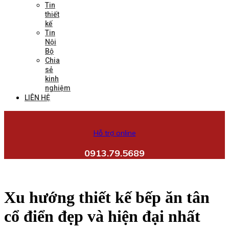
Tin
thiết
kế
Tin
Nội
Bộ
Chia
sẻ
kinh
nghiệm
LIÊN HỆ
Hỗ trợ online
0913.79.5689
Xu hướng thiết kế bếp ăn tân
cổ điển đẹp và hiện đại nhất