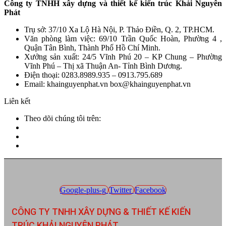
Công ty TNHH xây dựng và thiết kế kiến trúc Khải Nguyên
Phát
Trụ sở: 37/10 Xa Lộ Hà Nội, P. Thảo Điền, Q. 2, TP.HCM.
Văn phòng làm việc: 69/10 Trần Quốc Hoàn, Phường 4 ,
Quận Tân Bình, Thành Phố Hồ Chí Minh.
Xưởng sản xuất: 24/5 Vĩnh Phú 20 – KP Chung – Phường
Vĩnh Phú – Thị xã Thuận An- Tỉnh Bình Dương.
Điện thoại: 0283.8989.935 – 0913.795.689
Email: khainguyenphat.vn box@khainguyenphat.vn
Liên kết
Theo dõi chúng tôi trên:
Google-plus-g
Twitter
Facebook
CÔNG TY TNHH XÂY DỰNG & THIẾT KẾ KIẾN
TRÚC KHẢI NGUYÊN PHÁT