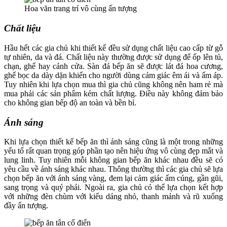
Hoa văn trang trí vô cùng ấn tượng
Chất liệu
Hầu hết các gia chủ khi thiết kế đều sử dụng chất liệu cao cấp từ gỗ
tự nhiên, da và đá. Chất liệu này thường được sử dụng để ốp lên tủ,
chạn, ghế hay cánh cửa. Sàn đá bếp ăn sẽ được lát đá hoa cương,
ghế bọc da dày dặn khiến cho người dùng cảm giác êm ái và ấm áp.
Tuy nhiên khi lựa chọn mua thì gia chủ cũng không nên ham rẻ mà
mua phải các sản phẩm kém chất lượng. Điều này không đảm bảo
cho không gian bếp độ an toàn và bền bỉ.
Ánh sáng
Khi lựa chọn thiết kế bếp ăn thì ánh sáng cũng là một trong những
yếu tố rất quan trọng góp phần tạo nên hiệu ứng vô cùng đẹp mắt và
lung linh. Tuy nhiên mỗi không gian bếp ăn khác nhau đều sẽ có
yêu cầu về ánh sáng khác nhau. Thông thường thì các gia chủ sẽ lựa
chọn bếp ăn với ánh sáng vàng, đem lại cảm giác ấm cúng, gần gũi,
sang trọng và quý phái. Ngoài ra, gia chủ có thể lựa chọn kết hợp
với những đèn chùm với kiểu dáng nhỏ, thanh mảnh và rũ xuống
đầy ấn tượng.