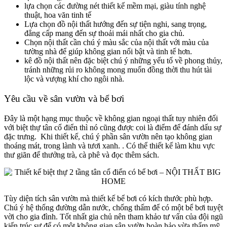
lựa chọn các đường nét thiết kế mềm mại, giàu tính nghệ
thuật, hoa văn tinh tế
Lựa chọn đồ nội thất hướng đến sự tiện nghi, sang trọng,
đẳng cấp mang đến sự thoải mái nhất cho gia chủ.
Chọn nội thất cần chú ý màu sắc của nội thất với màu của
tường nhà để giúp không gian nổi bật và tinh tế hơn.
kê đồ nội thất nên đặc biệt chú ý những yếu tố về phong thủy,
tránh những rủi ro không mong muốn đồng thời thu hút tài
lộc và vượng khí cho ngôi nhà.
Yêu cầu về sân vườn và bể bơi
Đây là một hạng mục thuộc về không gian ngoại thất tuy nhiên đối
với biệt thự tân cổ điển thì nó cũng được coi là điểm để đánh dấu sự
đặc trưng. Khi thiết kế, chú ý phần sân vườn nên tạo không gian
thoáng mát, trong lành và tươi xanh. . Có thể thiết kế làm khu vực
thư giãn để thưởng trà, cà phê và đọc thêm sách.
Tùy diện tích sân vườn mà thiết kế bể bơi có kích thước phù hợp.
Chú ý hệ thống đường dẫn nước, chống thấm để có một bể bơi tuyệt
vời cho gia đình. Tốt nhất gia chủ nên tham khảo tư vấn của đội ngũ
kiến trúc sư để có một không gian sân vườn hoàn hảo vừa thẩm mỹ,