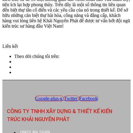
tiện ích lại hợp phong thủy. Trên đây là một số thông tin liên quan
đến biệt thự tân cổ điển và các yêu cầu của nó trong thiết kế. Để sở
hữu những căn biệt thự hài hòa, công năng và đẳng cấp, khách
hàng vui lòng liên hệ Khải Nguyên Phát để được tư vấn bởi đội ngũ
kiến trúc sư hàng đầu Việt Nam!
Liên kết
Theo dõi chúng tôi trên:
Google-plus-g
Twitter
Facebook
CÔNG TY TNHH XÂY DỰNG & THIẾT KẾ KIẾN
TRÚC KHẢI NGUYÊN PHÁT
0903.89.5689