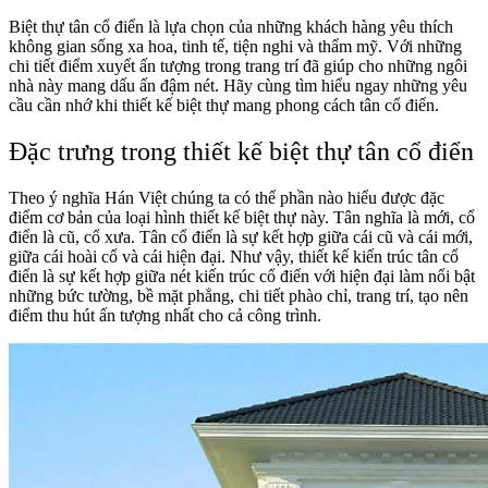
Biệt thự tân cổ điển là lựa chọn của những khách hàng yêu thích
không gian sống xa hoa, tinh tế, tiện nghi và thẩm mỹ. Với những
chi tiết điểm xuyết ấn tượng trong trang trí đã giúp cho những ngôi
nhà này mang dấu ấn đậm nét. Hãy cùng tìm hiểu ngay những yêu
cầu cần nhớ khi thiết kế biệt thự mang phong cách tân cổ điển.
Đặc trưng trong thiết kế biệt thự tân cổ điển
Theo ý nghĩa Hán Việt chúng ta có thể phần nào hiểu được đặc
điểm cơ bản của loại hình thiết kế biệt thự này. Tân nghĩa là mới, cổ
điển là cũ, cổ xưa. Tân cổ điển là sự kết hợp giữa cái cũ và cái mới,
giữa cái hoài cổ và cái hiện đại. Như vậy, thiết kế kiến trúc tân cổ
điển là sự kết hợp giữa nét kiến trúc cổ điển với hiện đại làm nổi bật
những bức tường, bề mặt phẳng, chi tiết phào chỉ, trang trí, tạo nên
điểm thu hút ấn tượng nhất cho cả công trình.