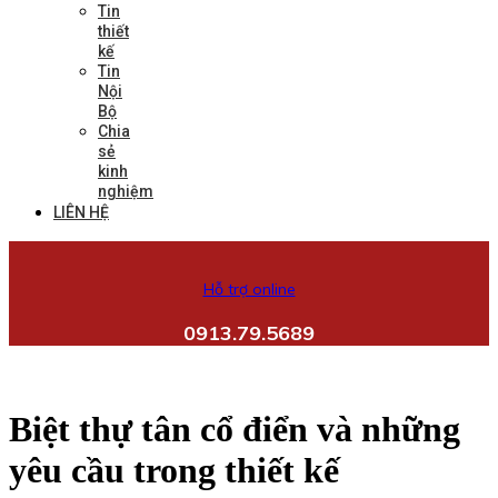
Tin
thiết
kế
Tin
Nội
Bộ
Chia
sẻ
kinh
nghiệm
LIÊN HỆ
Hỗ trợ online
0913.79.5689
Biệt thự tân cổ điển và những
yêu cầu trong thiết kế