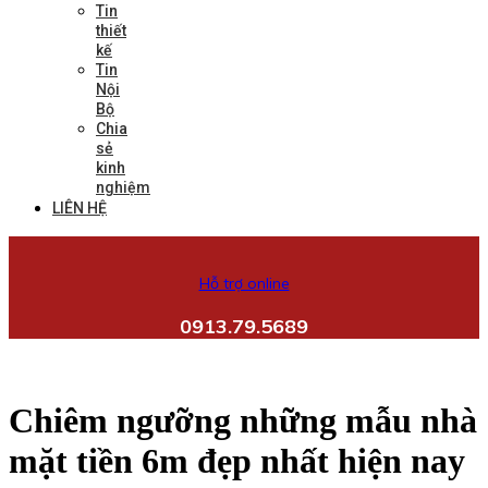
Tin
thiết
kế
Tin
Nội
Bộ
Chia
sẻ
kinh
nghiệm
LIÊN HỆ
Hỗ trợ online
0913.79.5689
Chiêm ngưỡng những mẫu nhà
mặt tiền 6m đẹp nhất hiện nay