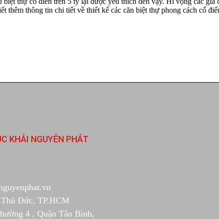
biệt thự cổ điển trên 5 tỷ lại được yêu thích đến vậy. Hi vọng các gi
 thêm thông tin chi tiết về thiết kế các căn biệt thự phong cách cổ điể
ÚC KHẢI NGUYÊN PHÁT
nguyenphat.vn
Tp.Thủ Đức, TP.HCM
Phường 4 , Quận Tân Bình,