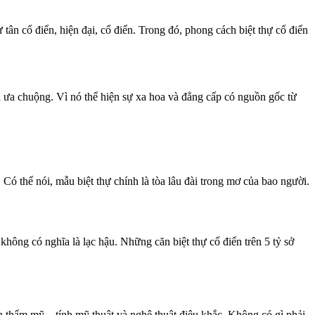
tân cổ điển, hiện đại, cổ điển. Trong đó, phong cách biệt thự cổ điển
và ưa chuộng. Vì nó thể hiện sự xa hoa và đẳng cấp có nguồn gốc từ
Có thể nói, mẫu biệt thự chính là tòa lâu đài trong mơ của bao người.
hông có nghĩa là lạc hậu. Những căn biệt thự cổ điển trên 5 tỷ sở
nh thẩm mỹ – tính mỹ thuật và nghệ thuật điêu khắc. Không có gì phải