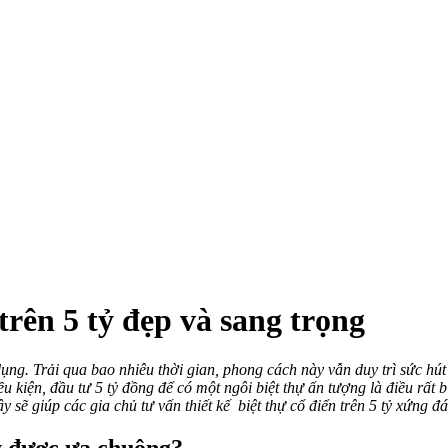
 trên 5 tỷ đẹp và sang trọng
dụng.
Trải qua bao nhiêu thời gian, phong cách này vẫn duy trì sức hút
u kiện, đầu tư 5 tỷ đồng để có một ngôi biệt thự ấn tượng là điều rất
y sẽ giúp các gia chủ tư vấn thiết kế biệt thự cổ điển trên 5 tỷ xứng đ
tỷ được ưa chuộng?