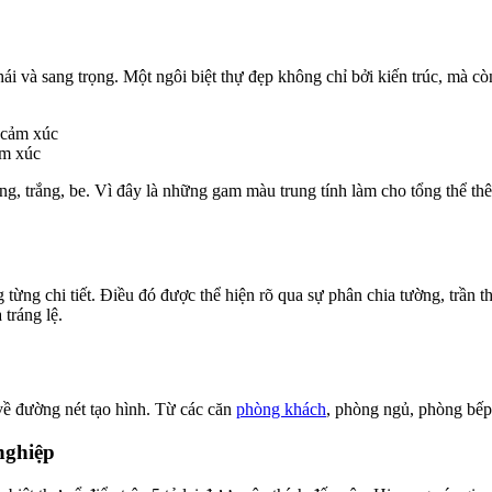
phái và sang trọng. Một ngôi biệt thự đẹp không chỉ bởi kiến trúc, mà c
ảm xúc
g, trắng, be. Vì đây là những gam màu trung tính làm cho tổng thể thê
g từng chi tiết. Điều đó được thể hiện rõ qua sự phân chia tường, trần t
 tráng lệ.
 về đường nét tạo hình. Từ các căn
phòng khách
, phòng ngủ, phòng bếp 
 nghiệp