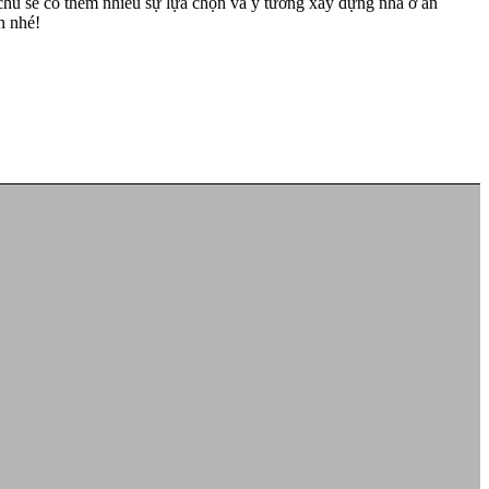
a chủ sẽ có thêm nhiều sự lựa chọn và ý tưởng xây dựng nhà ở ấn
n nhé!