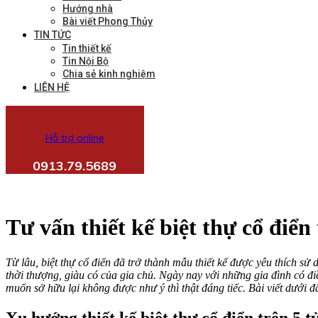
Hướng nhà
Bài viết Phong Thủy
TIN TỨC
Tin thiết kế
Tin Nội Bộ
Chia sẻ kinh nghiệm
LIÊN HỆ
Hỗ trợ online
0913.79.5689
Tư vấn thiết kế biệt thự cổ điển
Từ lâu, biệt thự cổ điển đã trở thành mẫu thiết kế được yêu thích sử 
thời thượng, giàu có của gia chủ. Ngày nay với những gia đình có điề
muốn sở hữu lại không được như ý thì thật đáng tiếc. Bài viết dưới đâ
Xu hướng thiết kế biệt thự cổ điển trên 5 