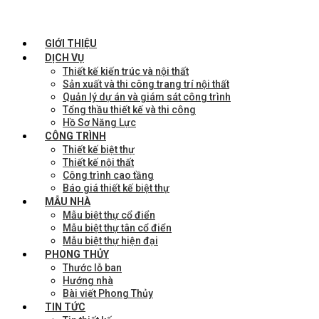
GIỚI THIỆU
DỊCH VỤ
Thiết kế kiến trúc và nội thất
Sản xuất và thi công trang trí nội thất
Quản lý dự án và giám sát công trình
Tổng thầu thiết kế và thi công
Hồ Sơ Năng Lực
CÔNG TRÌNH
Thiết kế biệt thự
Thiết kế nội thất
Công trình cao tầng
Báo giá thiết kế biệt thự
MẪU NHÀ
Mẫu biệt thự cổ điển
Mẫu biệt thự tân cổ điển
Mẫu biệt thự hiện đại
PHONG THỦY
Thước lỗ ban
Hướng nhà
Bài viết Phong Thủy
TIN TỨC