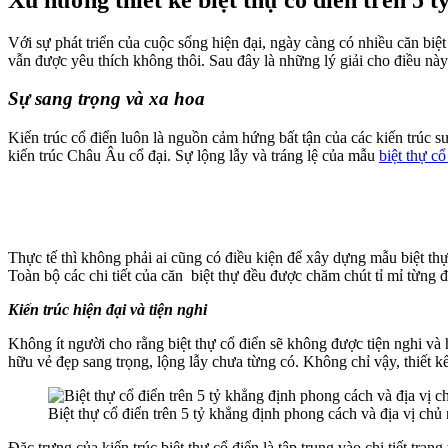
Với sự phát triển của cuộc sống hiện đại, ngày càng có nhiều căn biệ
vẫn được yêu thích không thôi. Sau đây là những lý giải cho điều này
Sự sang trọng và xa hoa
Kiến trúc cổ điển luôn là nguồn cảm hứng bất tận của các kiến trúc 
kiến trúc Châu Âu cổ đại. Sự lộng lẫy và tráng lệ của mẫu
biệt thự cổ
Thực tế thì không phải ai cũng có điều kiện để xây dựng mẫu biệt thự
Toàn bộ các chi tiết của căn biệt thự đều được chăm chút tỉ mỉ từng
Kiến trúc hiện đại và tiện nghi
Không ít người cho rằng biệt thự cổ điển sẽ không được tiện nghi và 
hữu vẻ đẹp sang trọng, lộng lẫy chưa từng có. Không chỉ vậy, thiết k
Biệt thự cổ điển trên 5 tỷ khẳng định phong cách và địa vị chủ
Đặc trưng của kiến trúc biệt thự cổ điển là tập trung vào chi tiết t