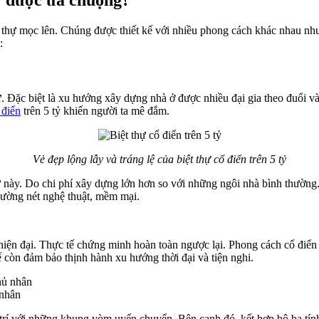
t thự mọc lên. Chúng được thiết kế với nhiều phong cách khác nhau như 
:
sư. Đặc biệt là xu hướng xây dựng nhà ở được nhiều đại gia theo đuổi 
 điển
trên 5 tỷ khiến người ta mê đắm.
Vẻ đẹp lộng lẫy và tráng lệ của biệt thự cổ điển trên 5 tỷ
 này. Do chi phí xây dựng lớn hơn so với những ngôi nhà bình thường. 
 đường nét nghệ thuật, mềm mại.
hiện đại. Thực tế chứng minh hoàn toàn ngược lại. Phong cách cổ điển k
ế còn đảm bảo thịnh hành xu hướng thời đại và tiện nghi.
 nhân
rang trí với những khung vòm uyển chuyển. Bên cạnh đó, kết hợp bộ ba tí