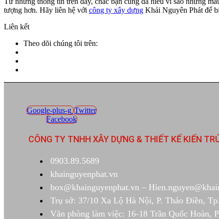
Từ những thông tin trên đây, chắc bạn cũng đã hiểu vì sao những mẫu 
tượng hơn. Hãy liên hệ với
công ty xây dựng
Khải Nguyên Phát để biết
Liên kết
Theo dõi chúng tôi trên:
Google-plus-g
Twitter
Facebook
CÔNG TY TNHH XÂY DỰNG & THIẾT KẾ KIẾN TR
0903.89.5689
khainguyenphat.vn
box@khainguyenphat.vn – Hien.nguyen@khai
Trụ sở: 37/10 Xa Lộ Hà Nội, P. Thảo Điền, 
Văn phòng làm việc: 16-18 Trần Quốc Hoàn, 