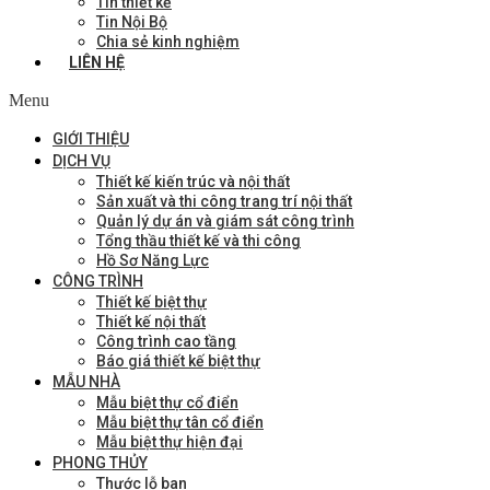
Tin thiết kế
Tin Nội Bộ
Chia sẻ kinh nghiệm
LIÊN HỆ
Menu
GIỚI THIỆU
DỊCH VỤ
Thiết kế kiến trúc và nội thất
Sản xuất và thi công trang trí nội thất
Quản lý dự án và giám sát công trình
Tổng thầu thiết kế và thi công
Hồ Sơ Năng Lực
CÔNG TRÌNH
Thiết kế biệt thự
Thiết kế nội thất
Công trình cao tầng
Báo giá thiết kế biệt thự
MẪU NHÀ
Mẫu biệt thự cổ điển
Mẫu biệt thự tân cổ điển
Mẫu biệt thự hiện đại
PHONG THỦY
Thước lỗ ban