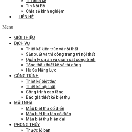
Tin thiết kế
Tin Nội Bộ
Chia sẻ kinh nghiệm
LIÊN HỆ
Menu
GIỚI THIỆU
DỊCH VỤ
Thiết kế kiến trúc và nội thất
Sản xuất và thi công trang trí nội thất
Quản lý dự án và giám sát công trình
Tổng thầu thiết kế và thi công
Hồ Sơ Năng Lực
CÔNG TRÌNH
Thiết kế biệt thự
Thiết kế nội thất
Công trình cao tầng
Báo giá thiết kế biệt thự
MẪU NHÀ
Mẫu biệt thự cổ điển
Mẫu biệt thự tân cổ điển
Mẫu biệt thự hiện đại
PHONG THỦY
Thước lỗ ban