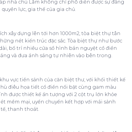
Pháp nhà chú Lâm không chỉ phô diễn được sự đẳng
quyền lực, gia thế của gia chủ.
tích xây dựng lên tới hơn 1000m2, tòa biệt thự tân
những nét kiến trúc đặc sắc. Tòa biệt thự như bước
i dài, bố trí nhiều cửa sổ hình bán nguyệt cổ điển
áng và đưa ánh sáng tự nhiên vào bên trong.
hu vực tiền sảnh của căn biệt thư, với khối thiết kế
phù điêu họa tiết cổ điển nổi bật cùng gam màu
 được thiết kế ấn tượng với 2 cột trụ lớn khỏe
 nét mềm mại, uyển chuyển kết hợp với mái sảnh
tế, thanh thoát.