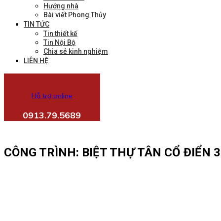
Hướng nhà
Bài viết Phong Thủy
TIN TỨC
Tin thiết kế
Tin Nội Bộ
Chia sẻ kinh nghiệm
LIÊN HỆ
Hỗ trợ online
0913.79.5689
CÔNG TRÌNH: BIỆT THỰ TÂN CỔ ĐIỂN 