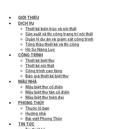
GIỚI THIỆU
DỊCH VỤ
Thiết kế kiến trúc và nội thất
Sản xuất và thi công trang trí nội thất
Quản lý dự án và giám sát công trình
Tổng thầu thiết kế và thi công
Hồ Sơ Năng Lực
CÔNG TRÌNH
Thiết kế biệt thự
Thiết kế nội thất
Công trình cao tầng
Báo giá thiết kế biệt thự
MẪU NHÀ
Mẫu biệt thự cổ điển
Mẫu biệt thự tân cổ điển
Mẫu biệt thự hiện đại
PHONG THỦY
Thước lỗ ban
Hướng nhà
Bài viết Phong Thủy
TIN TỨC