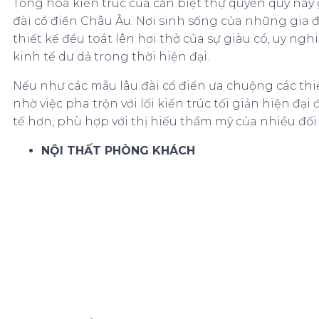
Tổng hòa kiến trúc của căn biệt thự quyền quý này
đài cổ điển Châu Âu. Nơi sinh sống của những gia 
thiết kế đều toát lên hơi thở của sự giàu có, uy ng
kinh tế dư dả trong thời hiện đại.
Nếu như các mẫu lâu đài cổ điển ưa chuộng các thiế
nhờ việc pha trộn với lối kiến trúc tối giản hiện đ
tế hơn, phù hợp với thị hiếu thẩm mỹ của nhiều đối
NỘI THẤT PHÒNG KHÁCH