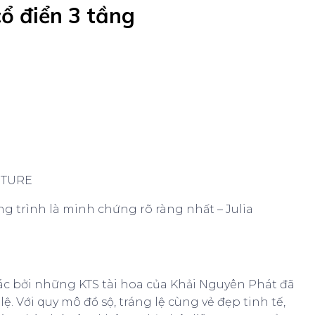
cổ điển 3 tầng
ITECTURE
g trình là minh chứng rõ ràng nhất – Julia
tác bởi những KTS tài hoa của Khải Nguyên Phát đã
. Với quy mô đồ sộ, tráng lệ cùng vẻ đẹp tinh tế,