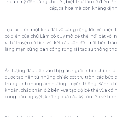
hoàn mỹ đến từng chi tiết, biệt thự tân cổ điển 
cấp, xa hoa mà còn khẳng định 
Tọa lạc trên một khu đất vô cùng rộng lớn với diện 
cổ điển của chú Lâm có quy mô bề thế, nổi bật với 
ra từ truyện cổ tích với kết cấu cân đối, mặt tiền trả
lãng mạn cùng ban công rộng rãi tạo sự thông tho
Ấn tượng đầu tiên vào thị giác người nhìn chính là k
được tạo nên từ những chiếc cột trụ tròn, các bức 
trung tính mang âm hưởng truyền thống. Sảnh chính
khoắn, chắc chắn ở 2 bên vừa tạo độ bề thế vừa có
cong bán nguyệt, không quá cầu kỳ tôn lên vẻ tinh 