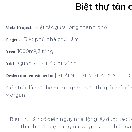
Biệt thự tân 
𝐌𝐞𝐭𝐚 𝐏𝐫𝐨𝐣𝐞𝐜𝐭 | Kiệt tác giữa lòng thành phố
𝐏𝐫𝐨𝐣𝐞𝐜𝐭 | Biệt phủ nhà chú Lâm
𝐀𝐫𝐞𝐚: 1000m², 3 tầng
𝐀𝐝𝐝 | Quận 5, TP. Hồ Chí Minh
𝐃𝐞𝐬𝐢𝐠𝐧 𝐚𝐧𝐝 𝐜𝐨𝐧𝐬𝐭𝐫𝐮𝐜𝐭𝐢𝐨𝐧 | KHẢI NGUYÊN PHÁT ARCH
Kiến trúc là một bộ môn nghệ thuật thị giác mà côn
Morgan
Biệt thự tân cổ điển nguy nha, lộng lẫy được tạo 
trở thành một kiệt tác giữa lòng thành phố hoa lệ