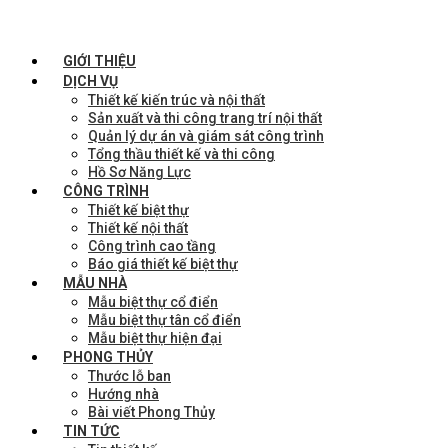
GIỚI THIỆU
DỊCH VỤ
Thiết kế kiến trúc và nội thất
Sản xuất và thi công trang trí nội thất
Quản lý dự án và giám sát công trình
Tổng thầu thiết kế và thi công
Hồ Sơ Năng Lực
CÔNG TRÌNH
Thiết kế biệt thự
Thiết kế nội thất
Công trình cao tầng
Báo giá thiết kế biệt thự
MẪU NHÀ
Mẫu biệt thự cổ điển
Mẫu biệt thự tân cổ điển
Mẫu biệt thự hiện đại
PHONG THỦY
Thước lỗ ban
Hướng nhà
Bài viết Phong Thủy
TIN TỨC