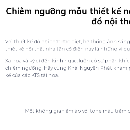
Chiêm ngưỡng mẫu thiết kế nội
đồ nội th
Với thiết kế đồ nội thất đặc biệt, hệ thống ánh s
thiết kế nội thất nhà tân cổ điển này là những ví dụ
Xa hoa và kỳ dị đến kinh ngạc, luôn có sự phấn kh
chiêm ngưỡng. Hãy cùng Khải Nguyên Phát khám phá 
kế của các KTS tài hoa.
Một không gian ấm áp với tone màu trầm củ