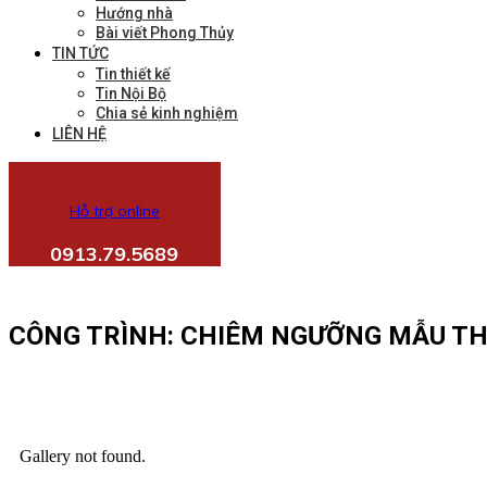
Hướng nhà
Bài viết Phong Thủy
TIN TỨC
Tin thiết kế
Tin Nội Bộ
Chia sẻ kinh nghiệm
LIÊN HỆ
Hỗ trợ online
0913.79.5689
CÔNG TRÌNH: CHIÊM NGƯỠNG MẪU THIẾ
Gallery not found.