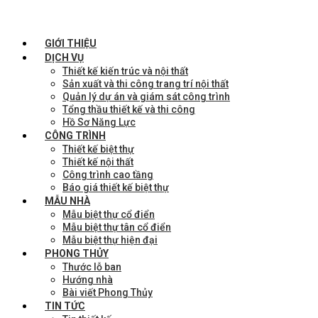
GIỚI THIỆU
DỊCH VỤ
Thiết kế kiến trúc và nội thất
Sản xuất và thi công trang trí nội thất
Quản lý dự án và giám sát công trình
Tổng thầu thiết kế và thi công
Hồ Sơ Năng Lực
CÔNG TRÌNH
Thiết kế biệt thự
Thiết kế nội thất
Công trình cao tầng
Báo giá thiết kế biệt thự
MẪU NHÀ
Mẫu biệt thự cổ điển
Mẫu biệt thự tân cổ điển
Mẫu biệt thự hiện đại
PHONG THỦY
Thước lỗ ban
Hướng nhà
Bài viết Phong Thủy
TIN TỨC