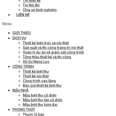
Tin thiết kế
Tin Nội Bộ
Chia sẻ kinh nghiệm
LIÊN HỆ
Menu
GIỚI THIỆU
DỊCH VỤ
Thiết kế kiến trúc và nội thất
Sản xuất và thi công trang trí nội thất
Quản lý dự án và giám sát công trình
Tổng thầu thiết kế và thi công
Hồ Sơ Năng Lực
CÔNG TRÌNH
Thiết kế biệt thự
Thiết kế nội thất
Công trình cao tầng
Báo giá thiết kế biệt thự
MẪU NHÀ
Mẫu biệt thự cổ điển
Mẫu biệt thự tân cổ điển
Mẫu biệt thự hiện đại
PHONG THỦY
Thước lỗ ban