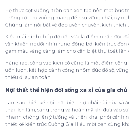
Hệ thức cột vuông, tròn đan xen tạo nên một bức t
thống cột trụ vuông mang đến sự vững chãi, uy nghi
Chúng làm nổi bật vẻ đẹp uyển chuyển, kích thích t
Kiểu mái hình chóp độ dốc vừa là điểm nhấn độc đ
vẫn khiến người nhìn rung động bởi kiến trúc đơn 
gam màu vàng càng làm cho căn biệt thự toát lên vẻ
Hàng rào, cổng vào kiên cố cũng là một điểm cộng 
uốn lượn, kết hợp cánh cổng nhôm đúc đồ sộ, vững
thiếu đi sự an toàn.
Nội thất thể hiện đời sống xa xỉ của gia chủ
Làm sao thiết kế nội thất biệt thự phải hài hòa và 
thái lịch lãm, sang trọng và hoàn mỹ khi đưa vào sử
nhanh chóng lên ý tưởng và triển khai phối cảnh nộ
thiết kế kiến trúc Cường Gia Hiếu mời bạn cùng k