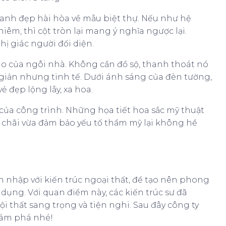
ranh đẹp hài hòa về mẫu biệt thự. Nếu như hệ
êm, thì cột tròn lại mang ý nghĩa ngược lại.
hị giác người đối diện.
áo của ngôi nhà. Không cần đồ sộ, thanh thoát nó
giản nhưng tinh tế. Dưới ánh sáng của đèn tường,
 đẹp lộng lẫy, xa hoa.
của công trình. Những họa tiết hoa sắc mỹ thuật
 chãi vừa đảm bảo yếu tố thẩm mỹ lại không hề
ăn nhập với kiến trúc ngoại thất, để tạo nên phong
 dụng. Với quan điểm này, các kiến trúc sư đã
i thất sang trọng và tiện nghi. Sau đây công ty
hám phá nhé!