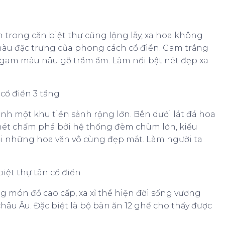
 trong căn biệt thự cũng lộng lẫy, xa hoa không
màu đặc trưng của phong cách cổ điển. Gam trắng
 gam màu nâu gỗ trầm ấm. Làm nổi bật nét đẹp xa
nh một khu tiền sảnh rộng lớn. Bên dưới lát đá hoa
 nét chấm phá bởi hệ thống đèm chùm lớn, kiểu
i những hoa văn vô cùng đẹp mắt. Làm người ta
 món đồ cao cấp, xa xỉ thể hiện đời sống vương
châu Âu. Đặc biệt là bộ bàn ăn 12 ghế cho thấy được