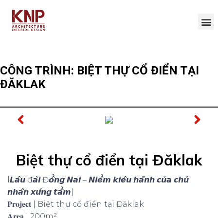
CÔNG TRÌNH: BIỆT THỰ CỔ ĐIỂN TẠI
ĐĂKLAK
Biệt thự cổ điển tại Đăklak
l𝙇𝙖̂𝙪 đ𝙖̀𝙞 Đ𝙤̂̀𝙣𝙜 𝙉𝙖𝙞 – 𝙉𝙞𝙚̂̀𝙢 𝙠𝙞𝙚̂𝙪 𝙝𝙖̃𝙣𝙝 𝙘𝙪̉𝙖 𝙘𝙝𝙪̉
𝙣𝙝𝙖̂𝙣 𝙭𝙪̛́𝙣𝙜 𝙩𝙖̂̀𝙢|
𝐏𝐫𝐨𝐣𝐞𝐜𝐭 | Biệt thự cổ điển tại Đăklak
𝐀𝐫𝐞𝐚 | 200m²