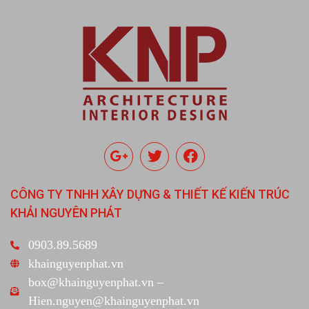
CÔNG TY TNHH XÂY DỰNG & THIẾT KẾ KIẾN TRÚC
KHẢI NGUYÊN PHÁT
0903.89.5689
khainguyenphat.vn
box@khainguyenphat.vn –
Hien.nguyen@khainguyenphat.vn