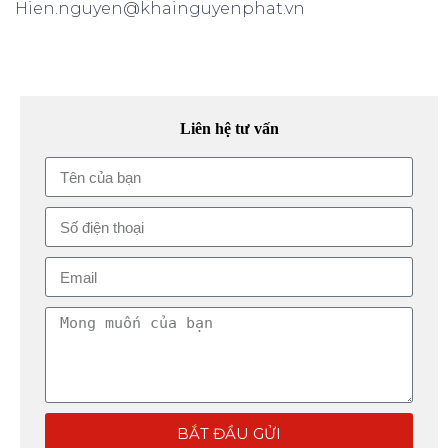
Hien.nguyen@khainguyenphat.vn
Liên hệ tư vấn
BẮT ĐẦU GỬI