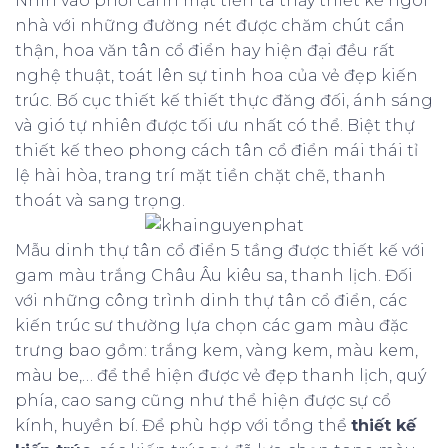
Nhìn vào phối cảnh mặt tiền ta thấy thiết kế ngôi
nhà với những đường nét được chăm chút cẩn
thận, hoa văn tân cổ điển hay hiện đại đều rất
nghệ thuật, toát lên sự tinh hoa của vẻ đẹp kiến
trúc. Bố cục thiết kế thiết thực đăng đối, ánh sáng
và gió tự nhiên được tối ưu nhất có thể. Biệt thự
thiết kế theo phong cách tân cổ điển mái thái tỉ
lệ hài hòa, trang trí mặt tiền chặt chẽ, thanh
thoát và sang trọng.
Mẫu dinh thự tân cổ điển 5 tầng được thiết kế với
gam màu trắng Châu Âu kiêu sa, thanh lịch. Đối
với những công trình dinh thự tân cổ điển, các
kiến trúc sư thường lựa chọn các gam màu đặc
trưng bao gồm: trắng kem, vàng kem, màu kem,
màu be,… để thể hiện được vẻ đẹp thanh lịch, quý
phía, cao sang cũng như thể hiện được sự cổ
kính, huyền bí. Để phù hợp với tổng thể
thiết kế