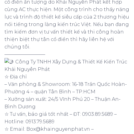
cổ điển ấn tượng do Khải Nguyên Phát kết hợp
cùng AC thực hiện. Một công trình cho thấy năng
lực và trình độ thiết kế siêu cấp của 2 thương hiệu
nổi tiếng trong làng kiến trúc Việt. Nếu bạn đang
tìm kiếm đơn vị tư vấn thiết kế và thi công hoàn
thiện biệt thự tân cổ điển thì hãy liên hệ với
chúng tôi.
————————–
Công Ty TNHH Xây Dựng & Thiết Kế Kiến Trúc
Khải Nguyên Phát
☆ Địa chỉ
– Văn phòng & Showroom: 16-18 Trần Quốc Hoàn-
Phường 4 – quận Tân Bình – TP.HCM
– Xưởng sản xuất: 24/5 Vĩnh Phú 20 – Thuận An-
Bình Dương
☆ Tư vấn, báo giá tốt nhất – ĐT: 0903.89.5689 –
Hotline: 0913.79.5689
☆ Email: Box@khainguyenphat.vn –