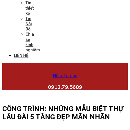
Tin
thiết
kế
Tin
Nội
Bộ
Chia
sẻ
kinh
nghiệm
LIÊN HỆ
Hỗ trợ online
0913.79.5689
CÔNG TRÌNH: NHỮNG MẪU BIỆT THỰ
LÂU ĐÀI 5 TẦNG ĐẸP MÃN NHÃN