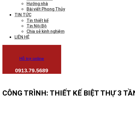
Hướng nhà
Bài viết Phong Thủy
TIN TỨC
Tin thiết kế
Tin Nội Bộ
Chia sẻ kinh nghiệm
LIÊN HỆ
Hỗ trợ online
0913.79.5689
CÔNG TRÌNH: THIẾT KẾ BIỆT THỰ 3 T