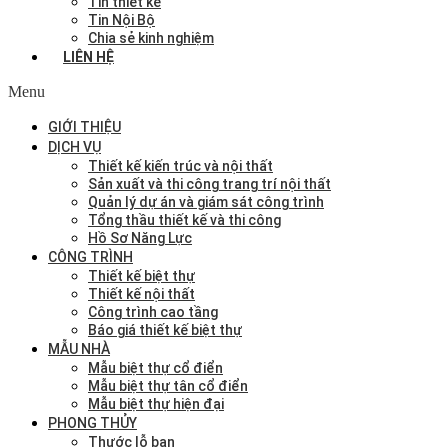
Tin thiết kế
Tin Nội Bộ
Chia sẻ kinh nghiệm
LIÊN HỆ
Menu
GIỚI THIỆU
DỊCH VỤ
Thiết kế kiến trúc và nội thất
Sản xuất và thi công trang trí nội thất
Quản lý dự án và giám sát công trình
Tổng thầu thiết kế và thi công
Hồ Sơ Năng Lực
CÔNG TRÌNH
Thiết kế biệt thự
Thiết kế nội thất
Công trình cao tầng
Báo giá thiết kế biệt thự
MẪU NHÀ
Mẫu biệt thự cổ điển
Mẫu biệt thự tân cổ điển
Mẫu biệt thự hiện đại
PHONG THỦY
Thước lỗ ban