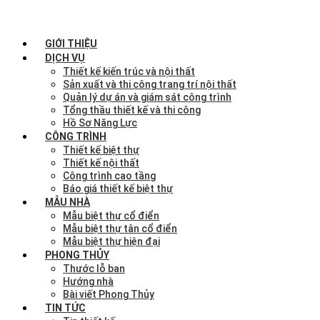
GIỚI THIỆU
DỊCH VỤ
Thiết kế kiến trúc và nội thất
Sản xuất và thi công trang trí nội thất
Quản lý dự án và giám sát công trình
Tổng thầu thiết kế và thi công
Hồ Sơ Năng Lực
CÔNG TRÌNH
Thiết kế biệt thự
Thiết kế nội thất
Công trình cao tầng
Báo giá thiết kế biệt thự
MẪU NHÀ
Mẫu biệt thự cổ điển
Mẫu biệt thự tân cổ điển
Mẫu biệt thự hiện đại
PHONG THỦY
Thước lỗ ban
Hướng nhà
Bài viết Phong Thủy
TIN TỨC