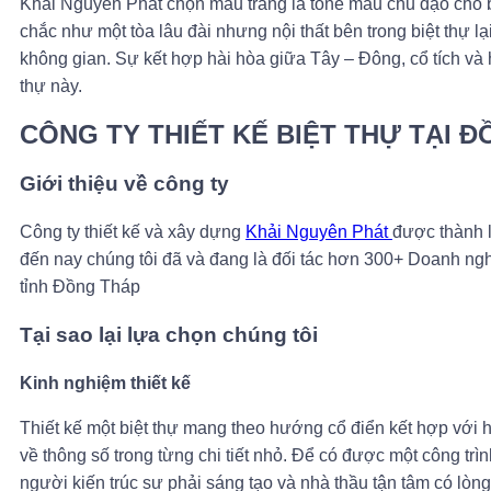
Khải Nguyên Phát chọn màu trắng là tone màu chủ đạo cho bi
chắc như một tòa lâu đài nhưng nội thất bên trong biệt thự 
không gian. Sự kết hợp hài hòa giữa Tây – Đông, cổ tích và 
thự này.
CÔNG TY THIẾT KẾ BIỆT THỰ TẠI 
Giới thiệu về công ty
Công ty thiết kế và xây dựng
Khải Nguyên Phát
được thành l
đến nay chúng tôi đã và đang là đối tác hơn 300+ Doanh ngh
tỉnh Đồng Tháp
Tại sao lại lựa chọn chúng tôi
Kinh nghiệm thiết kế
Thiết kế một biệt thự mang theo hướng cổ điển kết hợp với hi
về thông số trong từng chi tiết nhỏ. Để có được một công trìn
người kiến trúc sư phải sáng tạo và nhà thầu tận tâm có lòng