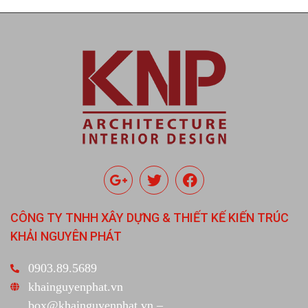
CÔNG TY TNHH XÂY DỰNG & THIẾT KẾ KIẾN TRÚC
KHẢI NGUYÊN PHÁT
0903.89.5689
khainguyenphat.vn
box@khainguyenphat.vn –