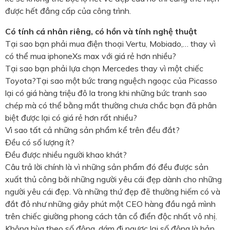
được hết đẳng cấp của công trình.
Có tính cá nhân riêng, có hồn và tính nghệ thuật
Tại sao bạn phải mua điện thoại Vertu, Mobiado,… thay vì
có thể mua iphoneXs max với giá rẻ hơn nhiều?
Tại sao bạn phải lựa chọn Mercedes thay vì một chiếc
Toyota?Tại sao một bức trang nguệch ngoạc của Picasso
lại có giá hàng triệu đô la trong khi những bức tranh sao
chép mà có thể bằng mắt thường chưa chắc bạn đã phân
biệt được lại có giá rẻ hơn rất nhiều?
Vì sao tất cả những sản phẩm kể trên đều đắt?
Đều có số lượng ít?
Đều được nhiều người khao khát?
Câu trả lời chính là vì những sản phẩm đó đều được sản
xuất thủ công bởi những người yêu cái đẹp dành cho những
người yêu cái đẹp. Và những thứ đẹp đẽ thường hiếm có và
đắt đỏ như những giây phút một CEO hàng đầu ngả mình
trên chiếc giường phong cách tân cổ điển độc nhất vô nhị.
Không hùa theo số đông, dám đi ngược lại số đông là bản