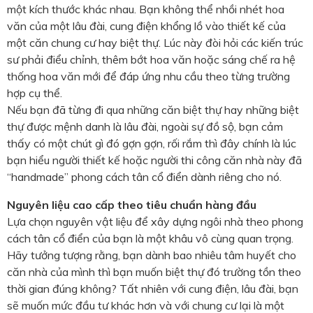
một kích thước khác nhau. Bạn không thể nhồi nhét hoa
văn của một lâu đài, cung điện khổng lồ vào thiết kế của
một căn chung cư hay biệt thự. Lúc này đòi hỏi các kiến trúc
sư phải điểu chỉnh, thêm bớt hoa văn hoặc sáng chế ra hệ
thống hoa văn mới để đáp ứng nhu cầu theo từng trường
hợp cụ thể.
Nếu bạn đã từng đi qua những căn biệt thự hay những biệt
thự được mệnh danh là lâu đài, ngoài sự đồ sộ, bạn cảm
thấy có một chút gì đó gợn gợn, rối rắm thì đây chính là lúc
bạn hiểu người thiết kế hoặc người thi công căn nhà này đã
“handmade” phong cách tân cổ điển dành riêng cho nó.
Nguyên liệu cao cấp theo tiêu chuẩn hàng đầu
Lựa chọn nguyên vật liệu để xây dựng ngôi nhà theo phong
cách tân cổ điển của bạn là một khâu vô cùng quan trọng.
Hãy tưởng tượng rằng, bạn dành bao nhiêu tâm huyết cho
căn nhà của mình thì bạn muốn biệt thự đó trường tồn theo
thời gian đúng không? Tất nhiên với cung điện, lâu đài, bạn
sẽ muốn mức đầu tư khác hơn và với chung cư lại là một