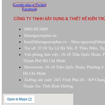
Google-plus-g
Twitter
Facebook
CÔNG TY TNHH XÂY DỰNG & THIẾT KẾ KIẾN TR
0903.89.5689
khainguyenphat.vn
box@khainguyenphat.vn – Hien.nguyen@khai
Trụ sở: 37/10 Xa Lộ Hà Nội, P. Thảo Điền, 
Văn phòng làm việc: 16-18 Trần Quốc Hoàn, 
Thành Phố Hồ Chí Minh
Showroom: 16-18 Trần Quốc Hoàn, Phường 4 
Hồ Chí Minh
Xưởng sản xuất: 24/5 Vĩnh Phú 20 – KP Chun
Thuận An- Tỉnh Bình Dương