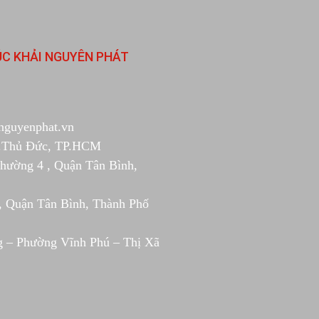
ÚC KHẢI NGUYÊN PHÁT
nguyenphat.vn
Tp.Thủ Đức, TP.HCM
Phường 4 , Quận Tân Bình,
, Quận Tân Bình, Thành Phố
g – Phường Vĩnh Phú – Thị Xã