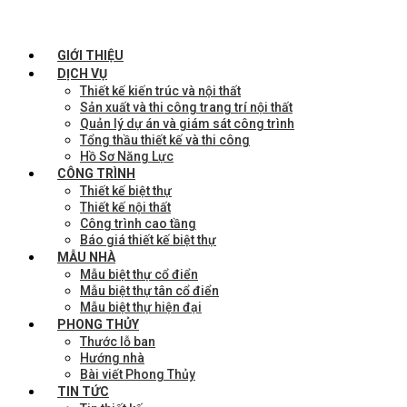
GIỚI THIỆU
DỊCH VỤ
Thiết kế kiến trúc và nội thất
Sản xuất và thi công trang trí nội thất
Quản lý dự án và giám sát công trình
Tổng thầu thiết kế và thi công
Hồ Sơ Năng Lực
CÔNG TRÌNH
Thiết kế biệt thự
Thiết kế nội thất
Công trình cao tầng
Báo giá thiết kế biệt thự
MẪU NHÀ
Mẫu biệt thự cổ điển
Mẫu biệt thự tân cổ điển
Mẫu biệt thự hiện đại
PHONG THỦY
Thước lỗ ban
Hướng nhà
Bài viết Phong Thủy
TIN TỨC