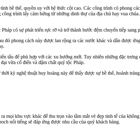
 tính bề thế, quyền uy với hệ thức cột cao. Các công trình có phong cá
g công trình lấy cảm hứng từ những dinh thự của địa chủ hay vua chúa. 
úc Pháp có sự phát triển rực rỡ và trở thành bước đệm chuyển tiếp sang
 Sau đó phong cách này được lan rộng ra các nước khác và dần được ứng
họ.
à biến tấu để phù hợp với các xu hướng mới. Tuy nhiên những đặc trưng
đại vừa cổ điển và đậm chất quý tộc Pháp.
thời kỳ nghệ thuật huy hoàng này để thấy được sự bề thế, hoành tráng 
ra mọi khu vực khác để thu trọn vào tầm mắt vẻ đẹp tinh tế của không
Epoch nổi tiếng sẽ đáp ứng được nhu cầu của quý khách hàng.