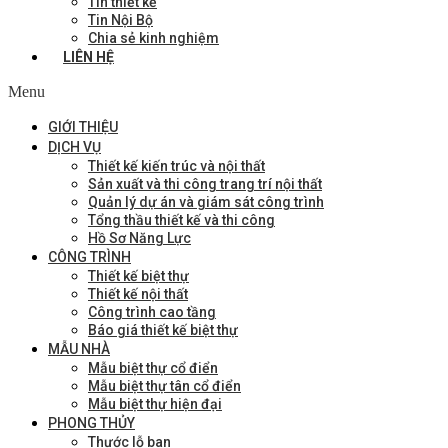
Tin thiết kế
Tin Nội Bộ
Chia sẻ kinh nghiệm
LIÊN HỆ
Menu
GIỚI THIỆU
DỊCH VỤ
Thiết kế kiến trúc và nội thất
Sản xuất và thi công trang trí nội thất
Quản lý dự án và giám sát công trình
Tổng thầu thiết kế và thi công
Hồ Sơ Năng Lực
CÔNG TRÌNH
Thiết kế biệt thự
Thiết kế nội thất
Công trình cao tầng
Báo giá thiết kế biệt thự
MẪU NHÀ
Mẫu biệt thự cổ điển
Mẫu biệt thự tân cổ điển
Mẫu biệt thự hiện đại
PHONG THỦY
Thước lỗ ban