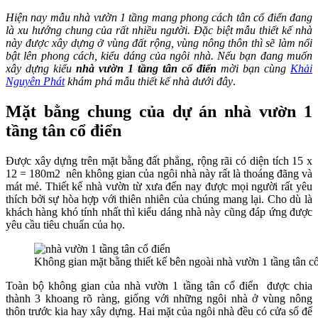
Hiện nay mẫu nhà vườn 1 tầng mang phong cách tân cổ điển đang
là xu hướng chung của rất nhiều người. Đặc biệt mẫu thiết kế nhà
này được xây dựng ở vùng đất rộng, vùng nông thôn thì sẽ làm nổi
bật lên phong cách, kiểu dáng của ngôi nhà. Nếu bạn đang muốn
xây dựng kiểu
nhà vườn 1 tầng tân cổ điển
mời bạn cùng
Khải
Nguyên Phát
khám phá mẫu thiết kế nhà dưới đây
.
Mặt bằng chung của dự án nhà vườn 1
tầng tân cổ điển
Được xây dựng trên mặt bằng đất phẳng, rộng rãi có diện tích 15 x
12 = 180m2 nên không gian của ngôi nhà này rất là thoáng đãng và
mát mẻ. Thiết kế nhà vườn từ xưa đến nay được mọi người rất yêu
thích bởi sự hòa hợp với thiên nhiên của chúng mang lại. Cho dù là
khách hàng khó tính nhất thì kiểu dáng nhà này cũng đáp ứng được
yêu cầu tiêu chuẩn của họ.
Không gian mặt bằng thiết kế bên ngoài nhà vườn 1 tầng tân c
Toàn bộ không gian của nhà vườn 1 tầng tân cổ điển được chia
thành 3 khoang rõ ràng, giống với những ngôi nhà ở vùng nông
thôn trước kia hay xây dựng. Hai mặt của ngôi nhà đều có cửa sổ để