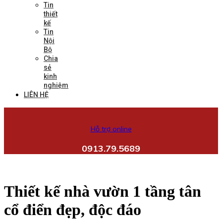
Tin
thiết
kế
Tin
Nội
Bộ
Chia
sẻ
kinh
nghiệm
LIÊN HỆ
Hỗ trợ online
0913.79.5689
Thiết kế nhà vườn 1 tầng tân
cổ điển đẹp, độc đáo