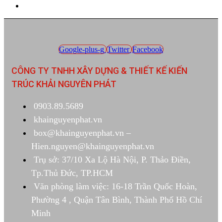
Google-plus-g
Twitter
Facebook
CÔNG TY TNHH XÂY DỰNG & THIẾT KẾ KIẾN
TRÚC KHẢI NGUYÊN PHÁT
0903.89.5689
khainguyenphat.vn
box@khainguyenphat.vn –
Hien.nguyen@khainguyenphat.vn
Trụ sở: 37/10 Xa Lộ Hà Nội, P. Thảo Điền,
Tp.Thủ Đức, TP.HCM
Văn phòng làm việc: 16-18 Trần Quốc Hoàn,
Phường 4 , Quận Tân Bình, Thành Phố Hồ Chí
Minh