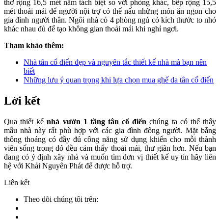
thờ rộng 16,5 mét nằm tách biệt so với phòng khác, bếp rộng 15,5
mét thoải mái để người nội trợ có thể nấu những món ăn ngon cho
gia đình người thân. Ngôi nhà có 4 phòng ngủ có kích thước to nhỏ
khác nhau đủ để tạo không gian thoải mái khi nghỉ ngơi.
Tham khảo thêm:
Nhà tân cổ điển đẹp và nguyên tắc thiết kế nhà mà bạn nên
biết
Những lưu ý quan trọng khi lựa chọn mua ghế da tân cổ điển
Lời kết
Qua thiết kế
nhà vườn 1 tầng tân cổ điển
chúng ta có thể thấy
mẫu nhà này rất phù hợp với các gia đình đông người. Mặt bằng
thông thoáng có đầy đủ công năng sử dụng khiến cho mỗi thành
viên sống trong đó đều cảm thấy thoải mái, thư giãn hơn. Nếu bạn
đang có ý định xây nhà và muốn tìm đơn vị thiết kế uy tín hãy liên
hệ với Khải Nguyên Phát để được hỗ trợ.
Liên kết
Theo dõi chúng tôi trên: