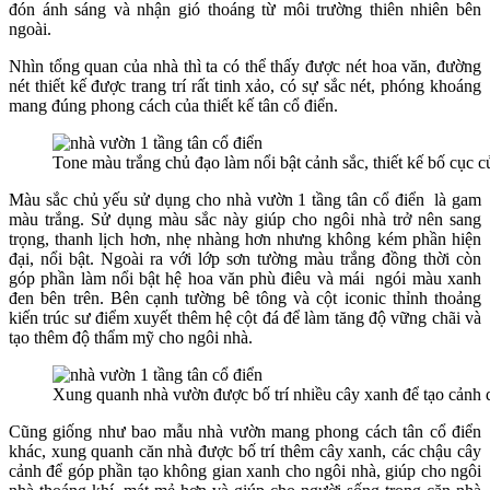
đón ánh sáng và nhận gió thoáng từ môi trường thiên nhiên bên
ngoài.
Nhìn tổng quan của nhà thì ta có thể thấy được nét hoa văn, đường
nét thiết kế được trang trí rất tinh xảo, có sự sắc nét, phóng khoáng
mang đúng phong cách của thiết kế tân cổ điển.
Tone màu trắng chủ đạo làm nổi bật cảnh sắc, thiết kế bố cục c
Màu sắc chủ yếu sử dụng cho nhà vườn 1 tầng tân cổ điển
là gam
màu trắng. Sử dụng màu sắc này giúp cho ngôi nhà trở nên sang
trọng, thanh lịch hơn, nhẹ nhàng hơn nhưng không kém phần hiện
đại, nổi bật. Ngoài ra với lớp sơn tường màu trắng đồng thời còn
góp phần làm nổi bật hệ hoa văn phù điêu và mái ngói màu xanh
đen bên trên. Bên cạnh tường bê tông và cột iconic thỉnh thoảng
kiến trúc sư điểm xuyết thêm hệ cột đá để làm tăng độ vững chãi và
tạo thêm độ thẩm mỹ cho ngôi nhà.
Xung quanh nhà vườn được bố trí nhiều cây xanh để tạo cảnh 
Cũng giống như bao mẫu nhà vườn mang phong cách tân cổ điển
khác, xung quanh căn nhà được bố trí thêm cây xanh, các chậu cây
cảnh để góp phần tạo không gian xanh cho ngôi nhà, giúp cho ngôi