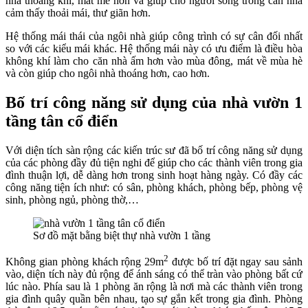
nhà thoáng khí, mát mẻ hơn và giúp cho người sống trong căn nhà
cảm thấy thoải mái, thư giãn hơn.
Hệ thống mái thái của ngôi nhà giúp công trình có sự cân đối nhất
so với các kiểu mái khác. Hệ thống mái này có ưu điểm là điều hòa
không khí làm cho căn nhà ấm hơn vào mùa đông, mát về mùa hè
và còn giúp cho ngôi nhà thoáng hơn, cao hơn.
Bố trí công năng sử dụng của nhà vườn 1
tầng tân cổ điển
Với diện tích sàn rộng các kiến trúc sư đã bố trí công năng sử dụng
của các phòng đầy đủ tiện nghi để giúp cho các thành viên trong gia
đình thuận lợi, dễ dàng hơn trong sinh hoạt hàng ngày. Có đầy các
công năng tiện ích như: có sân, phòng khách, phòng bếp, phòng vệ
sinh, phòng ngủ, phòng thờ,…
Sơ đồ mặt bằng biệt thự nhà vườn 1 tầng
2
Không gian phòng khách rộng 29m
được bố trí đặt ngay sau sảnh
vào, diện tích này đủ rộng để ánh sáng có thể tràn vào phòng bất cứ
lúc nào. Phía sau là 1 phòng ăn rộng là nơi mà các thành viên trong
gia đình quây quần bên nhau, tạo sự gắn kết trong gia đình. Phòng