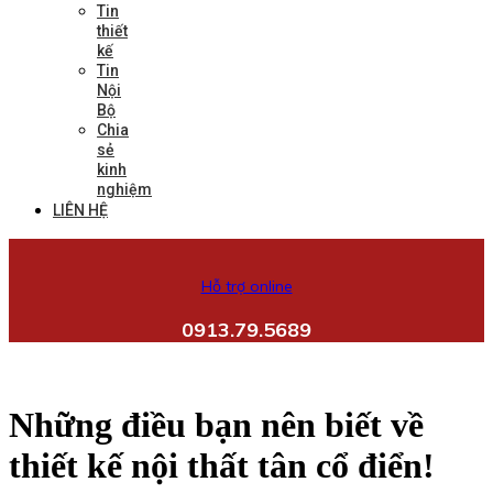
Tin
thiết
kế
Tin
Nội
Bộ
Chia
sẻ
kinh
nghiệm
LIÊN HỆ
Hỗ trợ online
0913.79.5689
Những điều bạn nên biết về
thiết kế nội thất tân cổ điển!