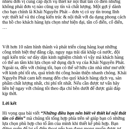
nhiều đơn vị cung cấp dịch vụ thiết kế nội thất tân cổ điển nhưng
không phải đơn vị nào cũng uy tín và chất lượng. Một gợi ý dành
cho bạn chính là Khải Nguyên Phát – đơn vị có uy tín trong lĩnh
vực thiết kế và thi công kiến trúc & nội thất với đa dạng phong cách
tha hồ cho khách hàng lựa chọn như hiện đại, tân cổ điển, cổ điển,
…
Với hơn 10 năm hình thành và phát triển cùng hàng loạt những
công trình biệt thự đẳng cấp, nguy nga trải dài khắp cả nước, đội
ngũ kiến trúc sư dày dặn kinh nghiệm chính vì vậy mà khách hàng
có thể an tâm khi lựa chọn sử dụng dịch vụ của Khải Nguyên Phát.
Ngoài ra, đến với chúng tôi, bạn có thể sở hữu căn nhà như mơ ước
với kinh phí tối ưu, quá trình thi công hoàn thiện nhanh chóng. Khải
Nguyên Phát cam kết mang đến cho quý khách hàng dịch vụ, sản
phẩm chất lượng nhất, chi phí tốt nhất. Nếu cần được tư vấn hãy
liên hệ ngay với chúng tôi theo địa chỉ bên dưới để được giải đáp
kịp thời.
Lời kết
Hi vọng qua bài viết
“Những điều bạn nên biết về thiết kế nội thất
tân cổ điển”
mà chúng tôi tổng hợp phía trên sẽ giúp bạn có những
lựa chọn phù hợp cho tổ ấm của mình khi thiết kế phù hợp. Bạn
đừng quên để lại số điện thoại nếu bạn đang mong muốn được tư