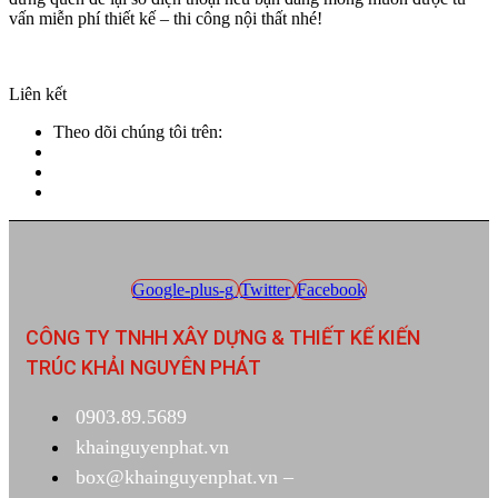
vấn miễn phí thiết kế – thi công nội thất nhé!
Liên kết
Theo dõi chúng tôi trên:
Google-plus-g
Twitter
Facebook
CÔNG TY TNHH XÂY DỰNG & THIẾT KẾ KIẾN
TRÚC KHẢI NGUYÊN PHÁT
0903.89.5689
khainguyenphat.vn
box@khainguyenphat.vn –