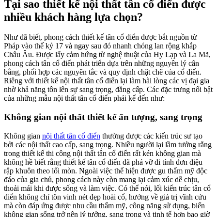
Tại sao thiết kế nội thất tân cổ điển được
nhiều khách hàng lựa chọn?
Như đã biết, phong cách thiết kế tân cổ điển được bắt nguồn từ
Pháp vào thế kỷ 17 và ngay sau đó nhanh chóng lan rộng khắp
Châu Âu. Được lấy cảm hứng từ nghệ thuật của Hy Lạp và La Mã,
phong cách tân cổ điển phát triển dựa trên những nguyên lý cân
bằng, phối hợp các nguyên tắc và quy định chặt chẽ của cổ điển.
Riêng với thiết kế nội thất tân cổ điển lại làm hài lòng các vị đại gia
nhờ khả năng tôn lên sự sang trọng, đẳng cấp. Các đặc trưng nổi bật
của những mẫu nội thất tân cổ điển phải kể đến như:
Không gian nội thất thiết kế ấn tượng, sang trọng
Không gian
nội thất tân cổ điển
thường được các kiến trúc sư tạo
bởi các nội thất cao cấp, sang trọng. Nhiều người lại lầm tưởng rằng
trong thiết kế thi công nội thất tân cổ điển rất kén không gian mà
không hề biết rằng thiết kế tân cổ điển đã phá vỡ đi tính đơn điệu
rập khuôn theo lối mòn. Ngoài việc thể hiện được gu thẩm mỹ độc
đáo của gia chủ, phong cách này còn mang lại cảm xúc dễ chịu,
thoải mái khi được sống và làm việc. Có thể nói, lối kiến trúc tân cổ
điển không chỉ tôn vinh nét đẹp hoài cổ, hướng về giá trị vĩnh cửu
mà còn đáp ứng được nhu cầu thẩm mỹ, công năng sử dụng, biến
không gian sống trở nên lý tưởng, sang trọng và tinh tế hơn bao giờ