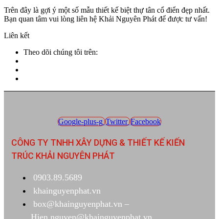
Trên đây là gợi ý một số mẫu thiết kế biệt thự tân cổ điển đẹp nhất.
Bạn quan tâm vui lòng liên hệ Khải Nguyên Phát để được tư vấn!
Liên kết
Theo dõi chúng tôi trên:
Google-plus-g
Twitter
Facebook
CÔNG TY TNHH XÂY DỰNG & THIẾT KẾ KIẾN
TRÚC KHẢI NGUYÊN PHÁT
0903.89.5689
khainguyenphat.vn
box@khainguyenphat.vn –
Hien.nguyen@khainguyenphat.vn