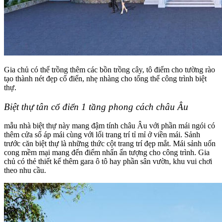
Gia chủ có thể trồng thêm các bồn trồng cây, tô điểm cho tường rào
tạo thành nét đẹp cổ điển, nhẹ nhàng cho tổng thể công trình biệt
thự.
Biệt thự tân cổ điển 1 tầng phong cách châu Âu
mẫu nhà biệt thự này mang đậm tính châu Âu với phần mái ngói có
thêm cửa sổ áp mái cùng với lối trang trí tỉ mỉ ở viền mái. Sảnh
trước căn biệt thự là những thức cột trang trí đẹp mắt. Mái sảnh uốn
cong mềm mại mang đến điểm nhấn ấn tượng cho công trình. Gia
chủ có thẻ thiết kế thêm gara ô tô hay phần sân vườn, khu vui chơi
theo nhu cầu.