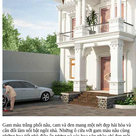
Gam màu trắng phối nâu, cam và đen mang một nét đẹp hài hòa và
cân đối làm nổi bật ngôi nhà. Những ô cửa với gam màu nâu cùng
những họa tiết phù điêu ấn tượng và các hoa văn phào chỉ đẹp mắt.