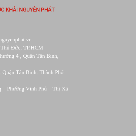
ÚC KHẢI NGUYÊN PHÁT
nguyenphat.vn
Tp.Thủ Đức, TP.HCM
Phường 4 , Quận Tân Bình,
, Quận Tân Bình, Thành Phố
g – Phường Vĩnh Phú – Thị Xã