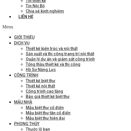
Tin thiết kế
Tin Nội Bộ
Chia sẻ kinh nghiệm
LIÊN HỆ
Menu
GIỚI THIỆU
DỊCH VỤ
Thiết kế kiến trúc và nội thất
Sản xuất và thi công trang trí nội thất
Quản lý dự án và giám sát công trình
Tổng thầu thiết kế và thi công
Hồ Sơ Năng Lực
CÔNG TRÌNH
Thiết kế biệt thự
Thiết kế nội thất
Công trình cao tầng
Báo giá thiết kế biệt thự
MẪU NHÀ
Mẫu biệt thự cổ điển
Mẫu biệt thự tân cổ điển
Mẫu biệt thự hiện đại
PHONG THỦY
Thước lỗ ban