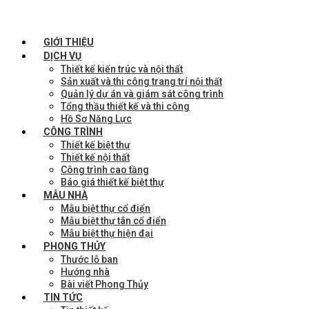
GIỚI THIỆU
DỊCH VỤ
Thiết kế kiến trúc và nội thất
Sản xuất và thi công trang trí nội thất
Quản lý dự án và giám sát công trình
Tổng thầu thiết kế và thi công
Hồ Sơ Năng Lực
CÔNG TRÌNH
Thiết kế biệt thự
Thiết kế nội thất
Công trình cao tầng
Báo giá thiết kế biệt thự
MẪU NHÀ
Mẫu biệt thự cổ điển
Mẫu biệt thự tân cổ điển
Mẫu biệt thự hiện đại
PHONG THỦY
Thước lỗ ban
Hướng nhà
Bài viết Phong Thủy
TIN TỨC