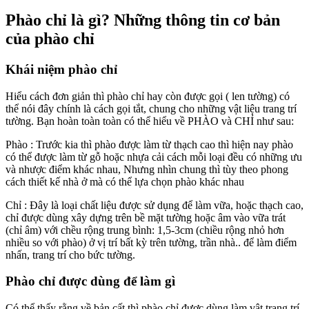
Phào chỉ là gì? Những thông tin cơ bản
của phào chỉ
Khái niệm phào chỉ
Hiểu cách đơn giản thì phào chỉ hay còn được gọi ( len tường) có
thể nói đây chính là cách gọi tắt, chung cho những vật liệu trang trí
tường. Bạn hoàn toàn toàn có thể hiểu về PHÀO và CHỈ như sau:
Phào : Trước kia thì phào được làm từ thạch cao thì hiện nay phào
có thể được làm từ gỗ hoặc nhựa cải cách mỗi loại đều có những ưu
và nhược điểm khác nhau, Nhưng nhìn chung thì tùy theo phong
cách thiết kế nhà ở mà có thể lựa chọn phào khác nhau
Chỉ : Đây là loại chất liệu được sử dụng để làm vữa, hoặc thạch cao,
chỉ được dùng xây dựng trên bề mặt tường hoặc âm vào vữa trát
(chỉ âm) với chều rộng trung bình: 1,5-3cm (chiều rộng nhỏ hơn
nhiều so với phào) ở vị trí bất kỳ trên tường, trần nhà.. để làm điểm
nhấn, trang trí cho bức tường.
Phào chỉ được dùng để làm gì
Có thể thấy rằng về bản cất thì phào chỉ được dùng làm vật trang trí