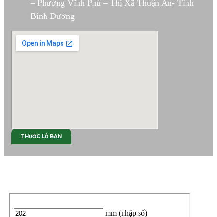
– Phường Vĩnh Phú – Thị Xã Thuận An- Tỉnh
Bình Dương
THƯỚC LỖ BAN