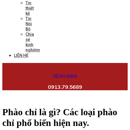
Tin
thiết
kế
Tin
Nội
Bộ
Chia
sẻ
kinh
nghiệm
LIÊN HỆ
Hỗ trợ online
0913.79.5689
Phào chỉ là gì? Các loại phào
chỉ phổ biến hiện nay.