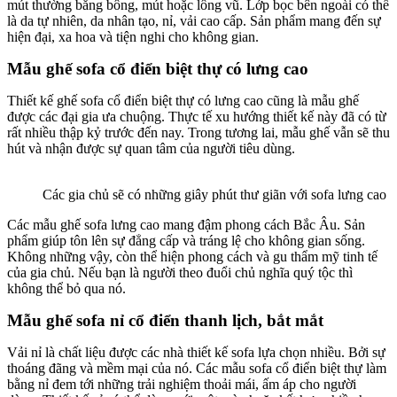
mút thường bằng bông, mút hoặc lông vũ. Lớp bọc bên ngoài có thể
là da tự nhiên, da nhân tạo, nỉ, vải cao cấp. Sản phẩm mang đến sự
hiện đại, xa hoa và tiện nghi cho không gian.
Mẫu ghế sofa cổ điển biệt thự có lưng cao
Thiết kế ghế sofa cổ điển biệt thự có lưng cao cũng là mẫu ghế
được các đại gia ưa chuộng. Thực tế xu hướng thiết kế này đã có từ
rất nhiều thập kỷ trước đến nay. Trong tương lai, mẫu ghế vẫn sẽ thu
hút và nhận được sự quan tâm của người tiêu dùng.
Các gia chủ sẽ có những giây phút thư giãn với sofa lưng cao
Các mẫu ghế sofa lưng cao mang đậm phong cách Bắc Âu. Sản
phẩm giúp tôn lên sự đẳng cấp và tráng lệ cho không gian sống.
Không những vậy, còn thể hiện phong cách và gu thẩm mỹ tinh tế
của gia chủ. Nếu bạn là người theo đuổi chủ nghĩa quý tộc thì
không thể bỏ qua nó.
Mẫu ghế sofa nỉ cổ điển thanh lịch, bắt mắt
Vải nỉ là chất liệu được các nhà thiết kế sofa lựa chọn nhiều. Bởi sự
thoáng đãng và mềm mại của nó. Các mẫu sofa cổ điển biệt thự làm
bằng nỉ đem tới những trải nghiệm thoải mái, ấm áp cho người