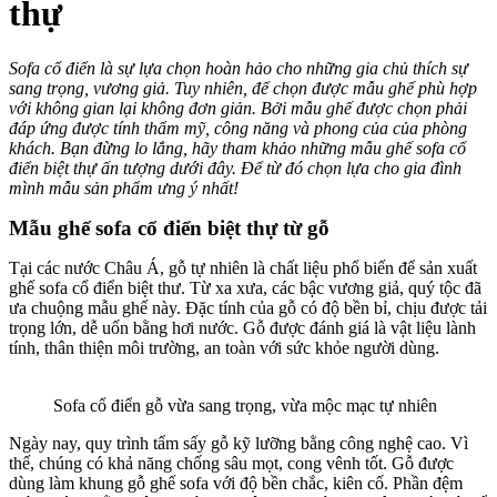
thự
Sofa cổ điển là sự lựa chọn hoàn hảo cho những gia chủ thích sự
sang trọng, vương giả. Tuy nhiên, để chọn được mẫu ghế phù hợp
với không gian lại không đơn giản. Bởi mẫu ghế được chọn phải
đáp ứng được tính thẩm mỹ, công năng và phong của của phòng
khách. Bạn đừng lo lắng, hãy tham khảo những mẫu ghế sofa cổ
điển biệt thự ấn tượng dưới đây. Để từ đó chọn lựa cho gia đình
mình mẫu sản phẩm ưng ý nhất!
Mẫu ghế sofa cổ điển biệt thự từ gỗ
Tại các nước Châu Á, gỗ tự nhiên là chất liệu phổ biến để sản xuất
ghế sofa cổ điển biệt thư. Từ xa xưa, các bậc vương giả, quý tộc đã
ưa chuộng mẫu ghế này. Đặc tính của gỗ có độ bền bỉ, chịu được tải
trọng lớn, dễ uốn bằng hơi nước. Gỗ được đánh giá là vật liệu lành
tính, thân thiện môi trường, an toàn với sức khỏe người dùng.
Sofa cổ điển gỗ vừa sang trọng, vừa mộc mạc tự nhiên
Ngày nay, quy trình tẩm sấy gỗ kỹ lưỡng bằng công nghệ cao. Vì
thế, chúng có khả năng chống sâu mọt, cong vênh tốt. Gỗ được
dùng làm khung gỗ ghế sofa với độ bền chắc, kiên cố. Phần đệm