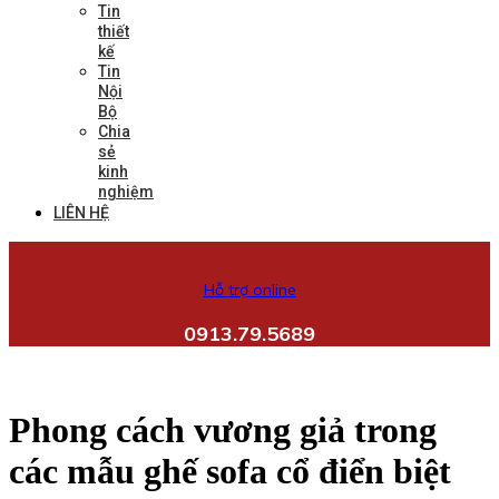
Tin
thiết
kế
Tin
Nội
Bộ
Chia
sẻ
kinh
nghiệm
LIÊN HỆ
Hỗ trợ online
0913.79.5689
Phong cách vương giả trong
các mẫu ghế sofa cổ điển biệt