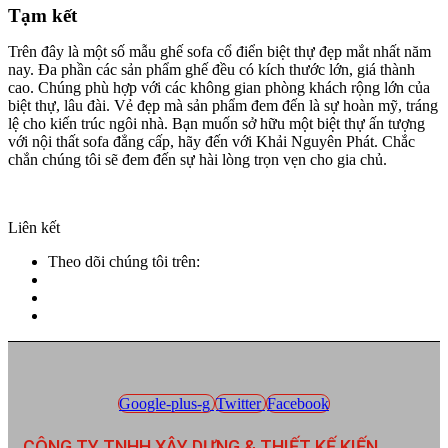
Tạm kết
Trên đây là một số mẫu ghế sofa cổ điển biệt thự đẹp mắt nhất năm
nay. Đa phần các sản phẩm ghế đều có kích thước lớn, giá thành
cao. Chúng phù hợp với các không gian phòng khách rộng lớn của
biệt thự, lâu đài. Vẻ đẹp mà sản phẩm đem đến là sự hoàn mỹ, tráng
lệ cho kiến trúc ngôi nhà. Bạn muốn sở hữu một biệt thự ấn tượng
với nội thất sofa đẳng cấp, hãy đến với Khải Nguyên Phát. Chắc
chắn chúng tôi sẽ đem đến sự hài lòng trọn vẹn cho gia chủ.
Liên kết
Theo dõi chúng tôi trên:
Google-plus-g
Twitter
Facebook
CÔNG TY TNHH XÂY DỰNG & THIẾT KẾ KIẾN