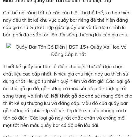
Mẫu thiết kế quầy bar tân cổ điển cho biệt thự
Có thể nói rằng tất cả các căn biệt thự bề thế, xa hoa hiện
nay đều thiết kế khu vực quầy bar riêng để thể hiện đẳng
cấp gia chủ. Sự kết hợp giữa quầy bar và tủ rượu chính là
bản phối đặc sắc tôn lên đời sống thượng lưu của gia chủ.
Thiết kế quầy bar tân cổ điển cho biệt thự đều lựa chọn
chất liệu cao cấp nhất. Nhiều gia chủ hiện nay ưa thích sử
dụng chất liệu gỗ tự nhiên quý hiếm và đắt giá. Các loại gỗ
óc chó, gỗ gõ đỏ, gỗ hương có màu sắc đẹp ấn tượng, rất
sang trọng và tinh tế.
Nội thất gỗ óc chó
sẽ mang đến cho
thiết kế sự thượng lưu và đẳng cấp. Màu đỏ của quầy bar
gỗ hương rất phù hợp với vẻ đẹp kiêu sa của phong cách
tân cổ điển. Các loại gỗ này rất chắc chắn và chống mối
mọt tốt nên mẫu quầy bar có độ bền lâu dài.