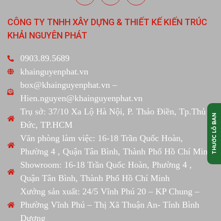
CÔNG TY TNHH XÂY DỰNG & THIẾT KẾ KIẾN TRÚC
KHẢI NGUYÊN PHÁT
0903.89.5689
khainguyenphat.vn
box@khainguyenphat.vn –
Hien.nguyen@khainguyenphat.vn
Trụ sở: 37/10 Xa Lộ Hà Nội, P. Thảo Điền, Tp.Thủ
THƯỚC LỖ BAN
Đức, TP.HCM
Văn phòng làm việc: 16-18 Trần Quốc Hoàn,
Phường 4 , Quận Tân Bình, Thành Phố Hồ Chí Minh
Showroom: 16-18 Trần Quốc Hoàn, Phường 4 ,
Quận Tân Bình, Thành Phố Hồ Chí Minh
Xưởng sản xuất: 24/5 Vĩnh Phú 20 – KP Chung –
Phường Vĩnh Phú – Thị Xã Thuận An- Tỉnh Bình
Dương