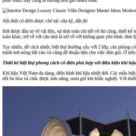
phía Nam, đây cũng là hướng đón gió nhiều nhất.
Nội thất cổ điển được chế tác cầu kỳ, đắt đỏ
Bởi được đầu tư về vật liệu, sự tính toán chi tiết về thi công, thiết 
toàn khác, trở về với căn nhà là trở về với không gian yên bình, tĩnh
Tuy nhiên, để cách nhiệt, biệt thự thường xây với 2 lớp, căn phòng 
tránh hơi nóng hắt vào và cũng để thuận tiện cho việc đón gió. Ở trê
Thiết kế biệt thự phong cách cổ điển phù hợp với điều kiện khí h
Khí hậu Việt Nam đa dạng, điển hình khí hậu nhiệt đới. Các mẫu biệt 
tiết ôn hòa và chắc được ánh nắng, mưa gió khi khắc nghiệt. Với thiết