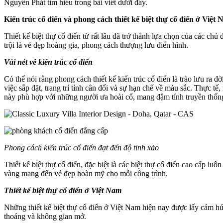
Nguyên Phát tìm hiểu trong bài viết dưới đây.
Kiến trúc cổ điển và phong cách thiết kế biệt thự cổ điển ở Việt
Thiết kế biệt thự cổ điển từ rất lâu đã trở thành lựa chọn của các ch
trội là vẻ đẹp hoàng gia, phong cách thượng lưu điển hình.
Vài nét về kiến trúc cổ điển
Có thể nói rằng phong cách thiết kế kiến trúc cổ điển là trào lưu ra
việc sắp đặt, trang trí tính cân đối và sự hạn chế về màu sắc. Thực tế
này phù hợp với những người ưa hoài cổ, mang đậm tính truyền thống
Phong cách kiến trúc cổ điển đạt đến độ tinh xảo
Thiết kế biệt thự cổ điển, đặc biệt là các biệt thự cổ điển cao cấp luô
vàng mang đến vẻ đẹp hoàn mỹ cho mỗi công trình.
Thiết kế biệt thự cổ điển ở Việt Nam
Những thiết kế biệt thự cổ điển ở Việt Nam hiện nay được lấy cảm hứ
thoáng và không gian mở.