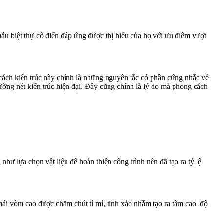
 mẫu biệt thự cổ điển đáp ứng được thị hiếu của họ với ưu điểm vượt
g cách kiến trúc này chính là những nguyên tắc có phần cứng nhắc về
 đường nét kiến trúc hiện đại. Đây cũng chính là lý do mà phong cách
g như lựa chọn vật liệu để hoàn thiện công trình nên đã tạo ra tỷ lệ
ái vòm cao được chăm chút tỉ mỉ, tinh xảo nhằm tạo ra tầm cao, độ