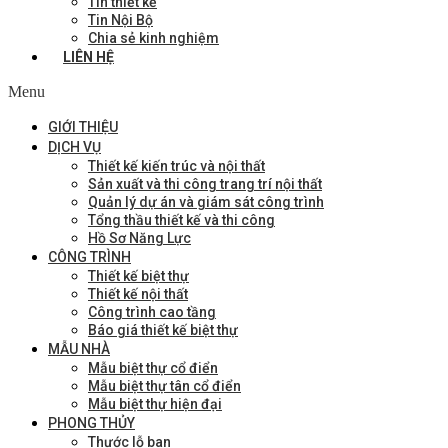
Tin thiết kế
Tin Nội Bộ
Chia sẻ kinh nghiệm
LIÊN HỆ
Menu
GIỚI THIỆU
DỊCH VỤ
Thiết kế kiến trúc và nội thất
Sản xuất và thi công trang trí nội thất
Quản lý dự án và giám sát công trình
Tổng thầu thiết kế và thi công
Hồ Sơ Năng Lực
CÔNG TRÌNH
Thiết kế biệt thự
Thiết kế nội thất
Công trình cao tầng
Báo giá thiết kế biệt thự
MẪU NHÀ
Mẫu biệt thự cổ điển
Mẫu biệt thự tân cổ điển
Mẫu biệt thự hiện đại
PHONG THỦY
Thước lỗ ban