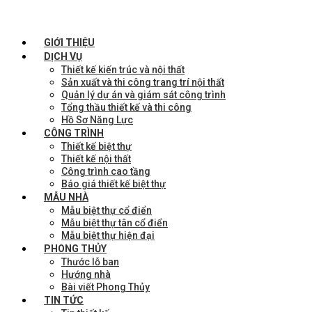
GIỚI THIỆU
DỊCH VỤ
Thiết kế kiến trúc và nội thất
Sản xuất và thi công trang trí nội thất
Quản lý dự án và giám sát công trình
Tổng thầu thiết kế và thi công
Hồ Sơ Năng Lực
CÔNG TRÌNH
Thiết kế biệt thự
Thiết kế nội thất
Công trình cao tầng
Báo giá thiết kế biệt thự
MẪU NHÀ
Mẫu biệt thự cổ điển
Mẫu biệt thự tân cổ điển
Mẫu biệt thự hiện đại
PHONG THỦY
Thước lỗ ban
Hướng nhà
Bài viết Phong Thủy
TIN TỨC