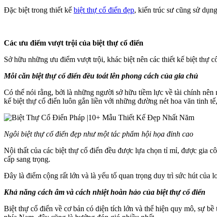
Đặc biệt trong thiết kế
biệt thự cổ điển đẹp
, kiến trúc sư cũng sử dụng
Các ưu điểm vượt trội của biệt thự cổ điển
Sở hữu những ưu điểm vượt trội, khác biệt nên các thiết kế biệt thự 
Mỗi căn biệt thự cổ điển đều toát lên phong cách của gia chủ
Có thể nói rằng, bởi là những người sở hữu tiềm lực về tài chính nên
kế biệt thự cổ điển luôn gắn liền với những đường nét hoa văn tinh tế,
Ngôi biệt thự cổ điển đẹp như một tác phẩm hội họa đỉnh cao
Nội thất của các biệt thự cổ điển đều được lựa chọn tỉ mỉ, được gia c
cấp sang trọng.
Đây là điểm cộng rất lớn và là yếu tố quan trọng duy trì sức hút của l
Khả năng cách âm và cách nhiệt hoàn hảo của biệt thự cổ điển
Biệt thự cổ điển về cơ bản có diện tích lớn và thể hiện quy mô, sự 