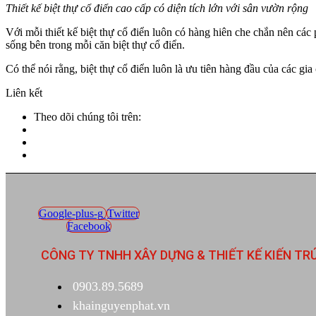
Thiết kế biệt thự cổ điển cao cấp có diện tích lớn với sân vườn rộng
Với mỗi thiết kế biệt thự cổ điển luôn có hàng hiên che chắn nên các
sống bên trong mỗi căn biệt thự cổ điển.
Có thể nói rằng, biệt thự cổ điển luôn là ưu tiên hàng đầu của các gi
Liên kết
Theo dõi chúng tôi trên:
Google-plus-g
Twitter
Facebook
CÔNG TY TNHH XÂY DỰNG & THIẾT KẾ KIẾN TR
0903.89.5689
khainguyenphat.vn