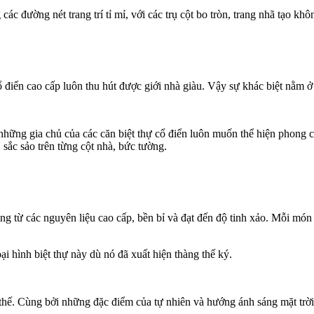
 các đường nét trang trí tỉ mỉ, với các trụ cột bo tròn, trang nhã tạo kh
cổ điển cao cấp luôn thu hút được giới nhà giàu. Vậy sự khác biệt nằm 
 những gia chủ của các căn biệt thự cổ điển luôn muốn thể hiện phong 
 sắc sảo trên từng cột nhà, bức tường.
ông từ các nguyên liệu cao cấp, bền bỉ và đạt đến độ tinh xảo. Mỗi món 
oại hình biệt thự này dù nó đã xuất hiện thàng thế ký.
bề thế. Cùng bởi những đặc điểm của tự nhiên và hướng ánh sáng mặt tr