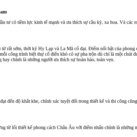
 Nam
ủ đầu tư có tiềm lực kinh tế mạnh và ưa thích sự cầu kỳ, xa hoa. Và các
 đời từ rất sớm, thời ký Hy Lạp và La Mã cổ đại. Điểm nổi bật của phon
, mỗi công trình biệt thự cổ điển khó có sự pha trộn dù chỉ là một chút
 hay chính là những người ưa thích sự hoàn hảo, toàn vẹn.
n đạt đến độ khắt khe, chính xác tuyệt đối trong thiết kế và thi công cũn
ng từ lối thiết kế phong cách Châu Âu với điểm nhấn chính là những m