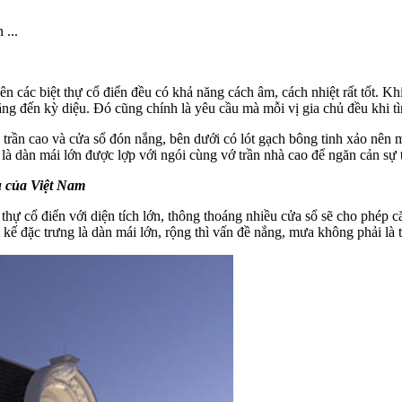
kế nên các biệt thự cổ điển đều có khả năng cách âm, cách nhiệt rất tốt.
 lặng đến kỳ diệu. Đó cũng chính là yêu cầu mà mỗi vị gia chủ đều khi tì
có trần cao và cửa sổ đón nắng, bên dưới có lót gạch bông tinh xảo nên
n là dàn mái lớn được lợp với ngói cùng vớ trần nhà cao để ngăn cản sự
ậu của Việt Nam
thự cổ điển với diện tích lớn, thông thoáng nhiều cửa sổ sẽ cho phép c
 kế đặc trưng là dàn mái lớn, rộng thì vấn đề nắng, mưa không phải là t