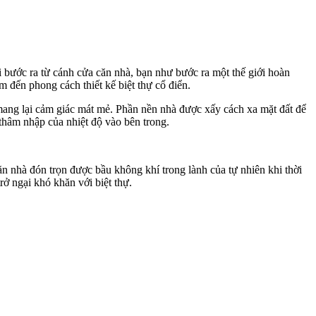
 Khi bước ra từ cánh cửa căn nhà, bạn như bước ra một thế giới hoàn
m đến phong cách thiết kế biệt thự cổ điển.
 mang lại cảm giác mát mẻ. Phần nền nhà được xấy cách xa mặt đất để
 thâm nhập của nhiệt độ vào bên trong.
ăn nhà đón trọn được bầu không khí trong lành của tự nhiên khi thời
rở ngại khó khăn với biệt thự.